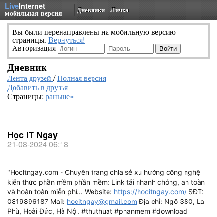
Live
Internet
Дневники
Личка
мобильная версия
Вы были перенаправлены на мобильную версию
страницы.
Вернуться!
Авторизация
Дневник
Лента друзей
/
Полная версия
Добавить в друзья
Страницы:
раньше»
Học IT Ngay
21-08-2024 06:18
"Hocitngay.com - Chuyên trang chia sẻ xu hướng công nghệ,
kiến thức phần mềm phần mềm: Link tải nhanh chóng, an toàn
và hoàn toàn miễn phí... Website:
https://hocitngay.com/
SĐT:
0819896187 Mail:
hocitngay@gmail.com
Địa chỉ: Ngõ 380, La
Phù, Hoài Đức, Hà Nội. #thuthuat #phanmem #download