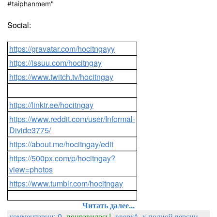
#taiphanmem"
Social:
https://gravatar.com/hocitngayy
https://issuu.com/hocitngay
https://www.twitch.tv/hocitngay
https://linktr.ee/hocitngay
https://www.reddit.com/user/Informal-
Divide3775/
https://about.me/hocitngay/edit
https://500px.com/p/hocitngay?
view=photos
https://www.tumblr.com/hocitngay
Читать далее...
комментарии: 0
понравилось!
вверх^
к полной версии