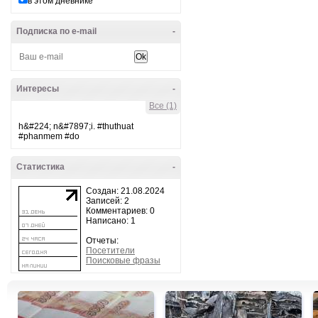
в этом дневнике
Подписка по e-mail
-
Интересы
-
Все (1)
h&#224; n&#7897;i. #thuthuat
#phanmem #do
Статистика
-
Создан: 21.08.2024
Записей: 2
Комментариев: 0
Написано: 1
Отчеты:
Посетители
Поисковые фразы