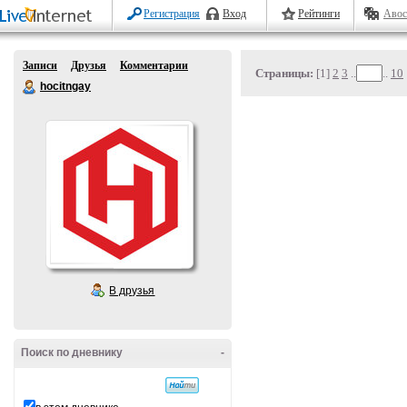
Регистрация
Вход
Рейтинги
Авос
Записи
Друзья
Комментарии
Страницы:
[1]
2
3
..
..
10
hocitngay
В друзья
Поиск по дневнику
-