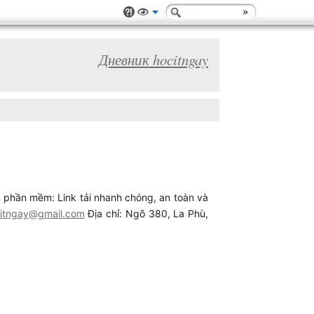
Дневник hocitngay
 phần mềm: Link tải nhanh chóng, an toàn và
itngay@gmail.com
Địa chỉ: Ngõ 380, La Phù,