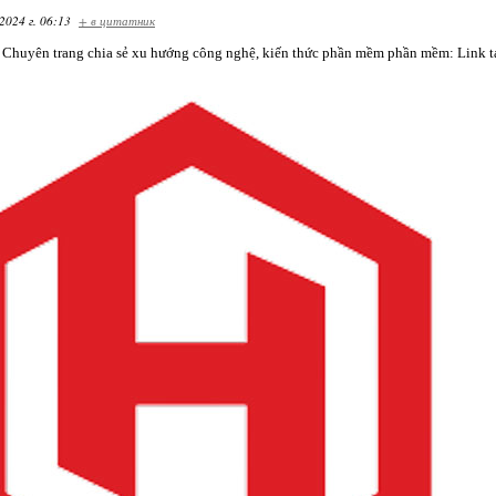
2024 г. 06:13
+ в цитатник
 Chuyên trang chia sẻ xu hướng công nghệ, kiến thức phần mềm phần mềm: Link tải