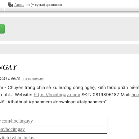
Авось
из (+ сутки) дневников
 NGAY
2024 г. 06:18
+ в цитатник
m - Chuyên trang chia sẻ xu hướng công nghệ, kiến thức phần mềm
n phí... Website:
https://hocitngay.com/
SĐT: 0819896187 Mail:
hoc
 Nội. #thuthuat #phanmem #download #taiphanmem"
ar.com/hocitngayy
com/hocitngay
witch.tv/hocitngay