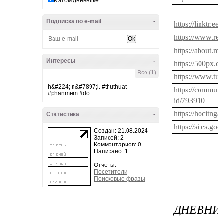
в этом дневнике
Подписка по e-mail
-
https://linktr.
https://www.r
https://about.
Интересы
-
https://500px
Все (1)
https://www.t
h&#224; n&#7897;i. #thuthuat
https://commun
#phanmem #do
id/793910
https://hocitn
Статистика
-
https://sites
Создан: 21.08.2024
Записей: 2
Комментариев: 0
Написано: 1
Отчеты:
Посетители
Поисковые фразы
ДНЕВНИ