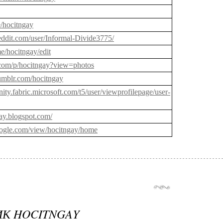
ee/hocitngay
eddit.com/user/Informal-Divide3775/
me/hocitngay/edit
.com/p/hocitngay?view=photos
umblr.com/hocitngay
ity.fabric.microsoft.com/t5/user/viewprofilepage/user-
gay.blogspot.com/
.google.com/view/hocitngay/home
К HOCITNGAY