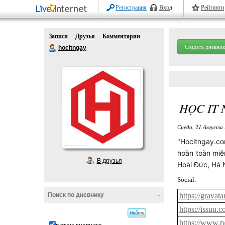
Регистрация
Вход
Рейтинги
Записи
Друзья
Комментарии
Создать дневник
hocitngay
HỌC IT
Среда, 21 Августа 
"Hocitngay.co
hoàn toàn miễ
В друзья
Hoài Đức, Hà
Social:
Поиск по дневнику
-
https://gravat
https://issuu.
https://www.t