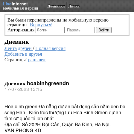
Live
Internet
Дневники
Личка
мобильная версия
Вы были перенаправлены на мобильную версию
страницы.
Вернуться!
Авторизация
Дневник
Лента друзей
/
Полная версия
Добавить в друзья
Страницы:
раньше»
Дневник hoabinhgreendn
17-07-2023 13:15
Hòa bình green Đà nẵng dự án bất động sản nằm bên bờ
sông Hàn - Kiến trúc thượng lưu Hòa Bình Green dự án
tầm cỡ quốc tế lớn nhất.
Địa chỉ: Số 202H Đội Cấn, Quận Ba Đình, Hà Nội.
VĂN PHÒNG KD