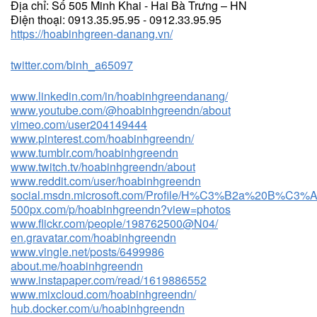
Địa chỉ: Số 505 Minh Khai - Hai Bà Trưng – HN
Điện thoại: 0913.35.95.95 - 0912.33.95.95
https://hoabinhgreen-danang.vn/
twitter.com/binh_a65097
www.linkedin.com/in/hoabinhgreendanang/
www.youtube.com/@hoabinhgreendn/about
vimeo.com/user204149444
www.pinterest.com/hoabinhgreendn/
www.tumblr.com/hoabinhgreendn
www.twitch.tv/hoabinhgreendn/about
www.reddit.com/user/hoabinhgreendn
social.msdn.microsoft.com/Profile/H%C3%B2a%20B%C3%A
500px.com/p/hoabinhgreendn?view=photos
www.flickr.com/people/198762500@N04/
en.gravatar.com/hoabinhgreendn
www.vingle.net/posts/6499986
about.me/hoabinhgreendn
www.instapaper.com/read/1619886552
www.mixcloud.com/hoabinhgreendn/
hub.docker.com/u/hoabinhgreendn