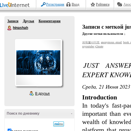
Регистрация
Вход
Рейтинги
Авос
Записи
Друзья
Комментарии
Записи с меткой jus
hinashah
Другие метки пользователя ↓
파워볼사이트
anonymous email
book c
ssyoutube y2mate
JUST ANSWE
EXPERT KNOW
Среда, 21 Июня 2023 
В друзья
Introduction
In today's fast-
important than ev
Поиск по дневнику
-
wealth of knowled
platform that pro