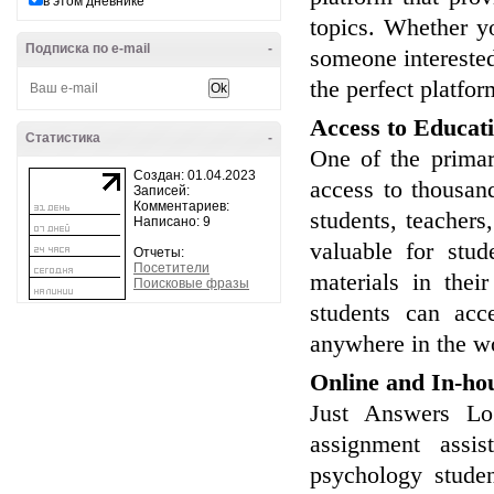
в этом дневнике
topics. Whether y
Подписка по e-mail
-
someone intereste
the perfect platfor
Access to Educati
Статистика
-
One of the primar
Создан: 01.04.2023
access to thousand
Записей:
Комментариев:
students, teachers,
Написано: 9
valuable for stu
Отчеты:
Посетители
materials in thei
Поисковые фразы
students can acc
anywhere in the wor
Online and In-ho
Just Answers Log
assignment assis
psychology studen