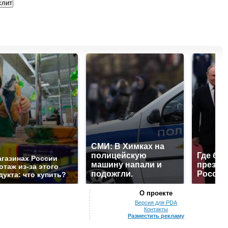
СМИ: В Химках на
полицейскую
Где буд
агазинах России
машину напали и
презид
отаж из-за этого
подожгли.
России
дукта: что купить?
О проекте
Версия для PDA
Контакты
Разместить рекламу