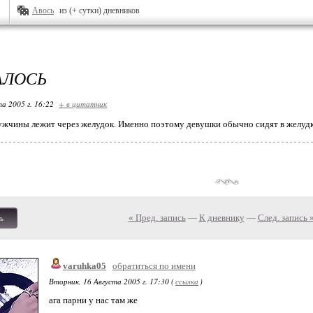
Авось
из (+ сутки) дневников
АЛОСЬ
та 2005 г. 16:22
+ в цитатник
ужчины лежит через желудок. Именно поэтому девушки обычно сидят в желудке
« Пред. запись
—
К дневнику
—
След. запись 
ь
varuhka05
обратиться по имени
Вторник, 16 Августа 2005 г. 17:30 (
ссылка
)
ага парни у нас там же