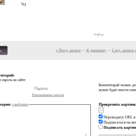
%)
« Пред. запись
—
К дневнику
—
След. запись 
ь
ентарий:
 пароль на сайте:
Комментарий можно доб
нужно будет ввести сим
Напоминание пароля
тария:
смайлики
Прикрепить картинк
Переводить URL в
Подписаться на к
Подписать карти