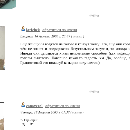
larichek
обратиться по имени
Вторник, 16 Августа 2005 г. 23:37 (
ссылка
)
Ещё женщины водятся на голове и грызут холку...ага, ещё они сро
чём не знают и подвержены безустальным загулом, то иногда и
Иногда они цепляются к нам непонятным способом (как инфекция) 
головы вылетело. Наверное какая-то гадость...хм. Да, вообще, 
Грациотовой это пожалуй козырно получается:)
canaveral
обратиться по имени
Четверг, 18 Августа 2005 г. 01:37 (
ссылка
)
"- Где-где?
- В ...!!!"