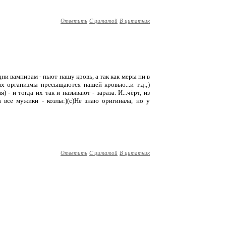
Ответить
С цитатой
В цитатник
дни вампирам - пьют нашу кровь, а так как меры ни в
х организмы пресыщаются нашей кровью...и т.д.;)
- и тогда их так и называют - зараза. И...чёрт, из
а все мужики - козлы:)(с)Не знаю оригинала, но у
Ответить
С цитатой
В цитатник