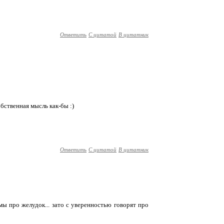
Ответить
С цитатой
В цитатник
обственная мысль как-бы :)
Ответить
С цитатой
В цитатник
ы про желудок... зато с уверенностью говорят про