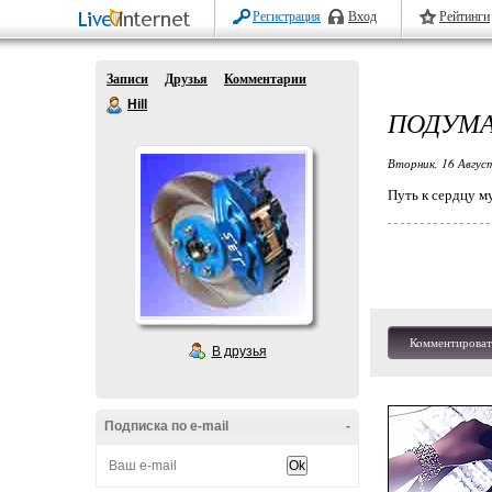
Регистрация
Вход
Рейтинги
Записи
Друзья
Комментарии
Hill
ПОДУМ
Вторник, 16 Авгус
Путь к сердцу м
Комментироват
В друзья
Подписка по e-mail
-