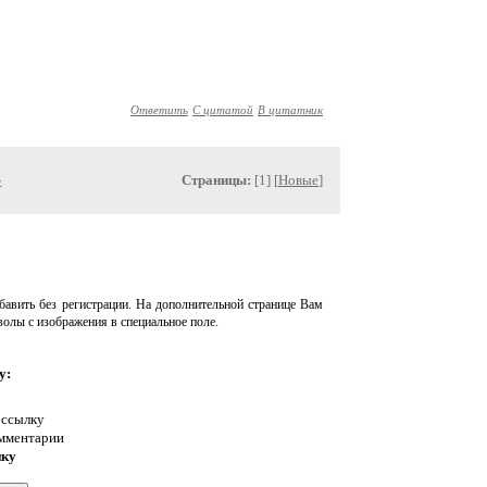
Ответить
С цитатой
В цитатник
»
Страницы:
[1] [
Новые
]
авить без регистрации. На дополнительной странице Вам
волы с изображения в специальное поле.
у:
 ссылку
омментарии
нку