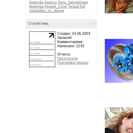
Дэфочка
Карита
Лиза_Забовецкая
Маричка
Рыжая_Соня
ТилькиТой
эльфийка_по_жизни
Статистика
-
Создан: 24.06.2003
Записей:
Комментариев:
Написано: 1235
Отчеты:
Посетители
Поисковые фразы