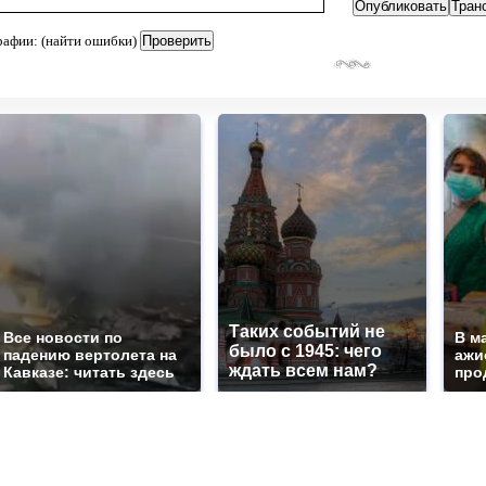
рафии: (найти ошибки)
Таких событий не
Все новости по
В м
было с 1945: чего
падению вертолета на
ажи
ждать всем нам?
Кавказе: читать здесь
про