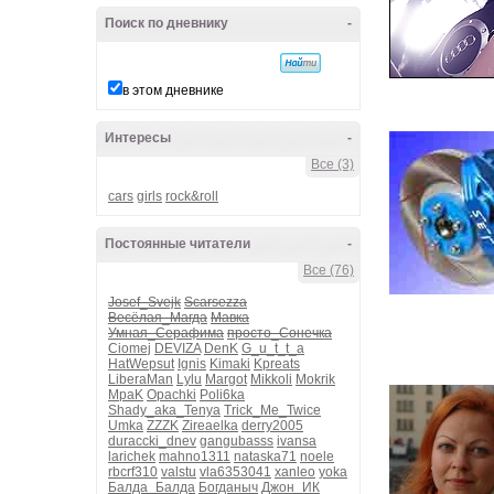
Поиск по дневнику
-
в этом дневнике
Интересы
-
Все (3)
cars
girls
rock&roll
Постоянные читатели
-
Все (76)
Josef_Svejk
Scarsezza
Весёлая_Магда
Мавка
Умная_Серафима
просто_Сонечка
Ciomej
DEVIZA
DenK
G_u_t_t_a
HatWepsut
Ignis
Kimaki
Kpreats
LiberaMan
Lylu
Margot
Mikkoli
Mokrik
MpaK
Opachki
Poli6ka
Shady_aka_Tenya
Trick_Me_Twice
Umka
ZZZK
Zireaelka
derry2005
duraccki_dnev
gangubasss
ivansa
larichek
mahno1311
nataska71
noele
rbcrf310
valstu
vla6353041
xanleo
yoka
Балда_Балда
Богданыч
Джон_ИК