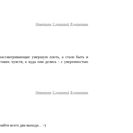
Ответить
С цитатой
В цитатник
 рассматривающие умершую плоть, а стало быть и
таких чувств, а куда они делись - с уверенностью
Ответить
С цитатой
В цитатник
йти всего два выхода... :-)