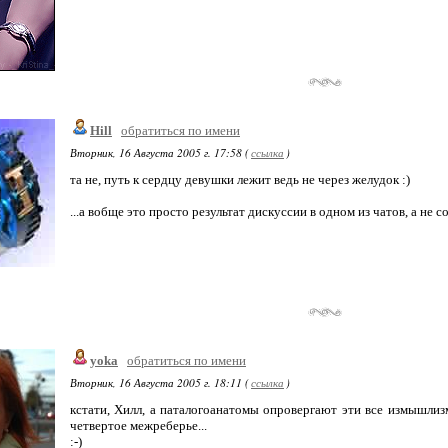
Hill
обратиться по имени
Вторник, 16 Августа 2005 г. 17:58 (
ссылка
)
та не, путь к сердцу девушки лежит ведь не через желудок :)
...а вобще это просто результат дискуссии в одном из чатов, а не с
yoka
обратиться по имени
Вторник, 16 Августа 2005 г. 18:11 (
ссылка
)
кстати, Хилл, а паталогоанатомы опровергают эти все измышлизм
четвертое межреберье...
:-)