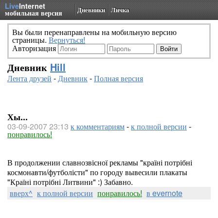
Live
Internet
Дневники
Личка
мобильная версия
Вы были перенаправлены на мобильную версию
страницы.
Вернуться!
Авторизация
Дневник
Hill
Лента друзей
-
Дневник
-
Полная версия
Хы...
03-09-2007 23:13
к комментариям
-
к полной версии
-
понравилось!
В продолжении славнозвісної рекламы "країні потрібні
космонавти/футболісти" по городу вывесили плакаты
"Країні потрібні Литвини" :) Забавно.
вверх^
к полной версии
понравилось!
в evernote