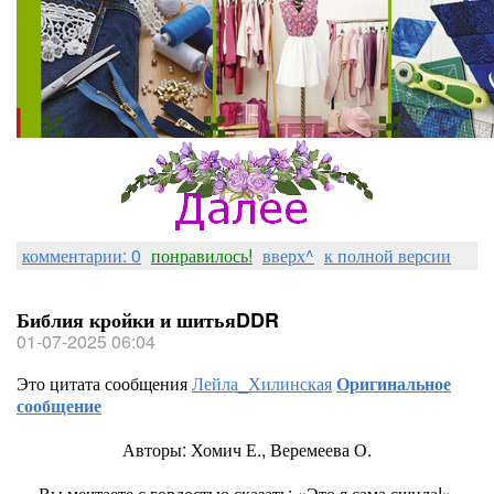
комментарии: 0
понравилось!
вверх^
к полной версии
Библия кройки и шитьяDDR
01-07-2025 06:04
Это цитата сообщения
Лейла_Хилинская
Оригинальное
сообщение
Авторы: Хомич Е., Веремеева О.
Вы мечтаете с гордостью сказать: «Это я сама сшила!»,