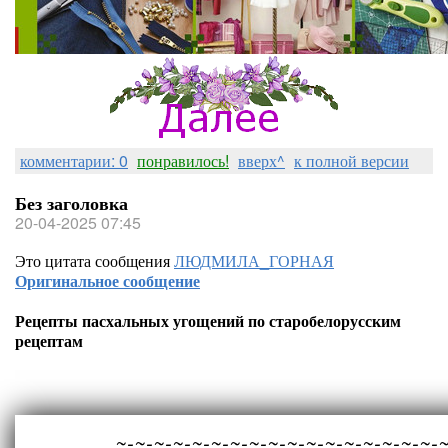
комментарии: 0
понравилось!
вверх^
к полной версии
Без заголовка
20-04-2025 07:45
Это цитата сообщения
ЛЮДМИЛА_ГОРНАЯ
Оригинальное сообщение
Рецепты пасхальных угощений по старобелорусским
рецептам
~-~-~-~-~-~-~-~-~-~-~-~-~-~-~-~-~-