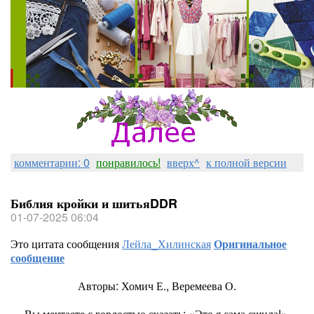
комментарии: 0
понравилось!
вверх^
к полной версии
Библия кройки и шитьяDDR
01-07-2025 06:04
Это цитата сообщения
Лейла_Хилинская
Оригинальное
сообщение
Авторы: Хомич Е., Веремеева О.
Вы мечтаете с гордостью сказать: «Это я сама сшила!»,