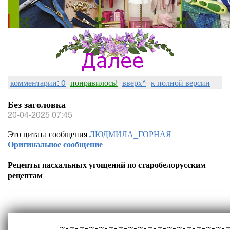
комментарии: 0
понравилось!
вверх^
к полной версии
Без заголовка
20-04-2025 07:45
Это цитата сообщения
ЛЮДМИЛА_ГОРНАЯ
Оригинальное сообщение
Рецепты пасхальных угощений по старобелорусским
рецептам
~-~-~-~-~-~-~-~-~-~-~-~-~-~-~-~-~-