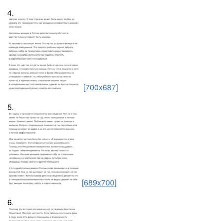
4.
[700x687]
5.
[689x700]
6.