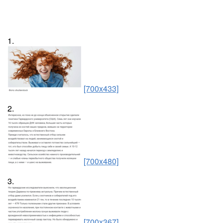
1.
[700x433]
2.
[700x480]
3.
[700x367]