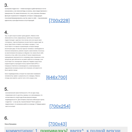
3.
[700x228]
4.
[646x700]
5.
[700x254]
6.
[700x43]
комментарии: 1
понравилось!
вверх^
к полной версии