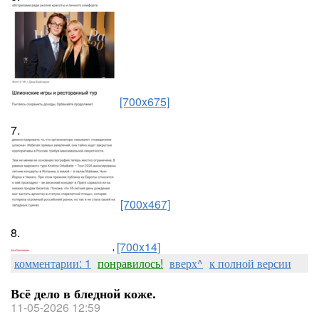
[700x675]
7.
[700x467]
8.
[700x14]
комментарии: 1
понравилось!
вверх^
к полной версии
Всё дело в бледной коже.
11-05-2026 12:59