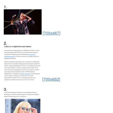
1.
[700x467]
2.
[700x652]
3.