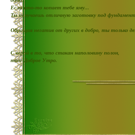
Если кто-то копает тебе яму...
Ты получаешь отличную заготовку под фундамент
Обращая негатив от других в добро, ты только д
С верой в то, что стакан наполовину полон,
твое Доброе Утро.