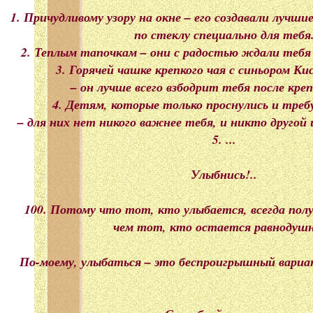
1. Причудливому узору на окне – его создавали лучш
по стеклу специально для тебя
2. Теплым тапочкам – они с радостью ждали тебя 
3. Горячей чашке крепкого чая с синьором К
– он лучше всего взбодрит тебя после крепк
4. Детям, которые только проснулись и тре
– для них нет никого важнее тебя, и никто другой
5. ...
Улыбнись!..
100. Потому что тот, кто улыбается, всегда пол
чем тот, кто остается равнодуш
По-моему, улыбаться – это беспроигрышный вариант