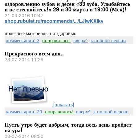
оздоровлению зубов и десен «33 зуба. Улыбайтесь
и не стесняйтесь!» 29 и 30 марта в 19:00 (Мск)!
21-03-2016 10:47
shop.rubulat.ru/recommends/.../LJlwKXikv
полезные материалы по здоровью
комментарии: 2
понравилось!
вверх^
к полной версии
Прекрасного всем дня..
23-07-2014 11:29
[показать]
комментарии: 70
понравилось!
вверх^
к полной версии
Пусть утро будет добрым, тогда весь день пройдет
на ура!
03-07-2014 08:50