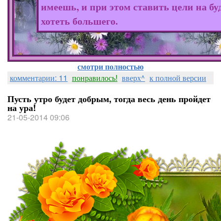
имеешь, и при этом ставить цели на бу
хотеть большего.
смотри полностью
комментарии: 11
понравилось!
вверх^
к полной версии
Пусть утро будет добрым, тогда весь день пройдет
на ура!
21-05-2014 09:06