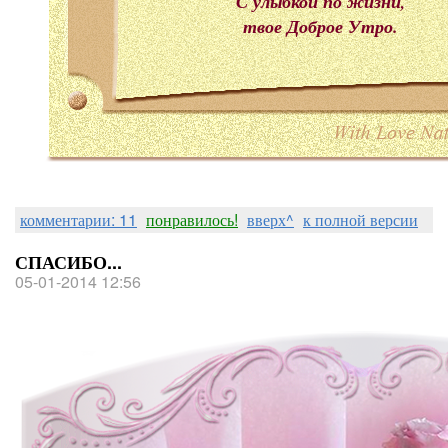
С улыбкой по жизни,
твое Доброе Утро.
комментарии: 11
понравилось!
вверх^
к полной версии
СПАСИБО...
05-01-2014 12:56