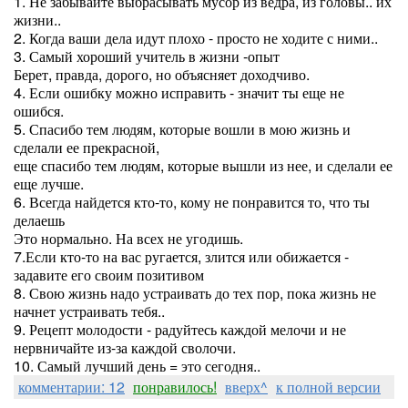
1. Не забывайте выбрасывать мусор из ведра, из головы.. их
жизни..
2. Когда ваши дела идут плохо - просто не ходите с ними..
3. Самый хороший учитель в жизни -опыт
Берет, правда, дорого, но объясняет доходчиво.
4. Если ошибку можно исправить - значит ты еще не
ошибся.
5. Спасибо тем людям, которые вошли в мою жизнь и
сделали ее прекрасной,
еще спасибо тем людям, которые вышли из нее, и сделали ее
еще лучше.
6. Всегда найдется кто-то, кому не понравится то, что ты
делаешь
Это нормально. На всех не угодишь.
7.Если кто-то на вас ругается, злится или обижается -
задавите его своим позитивом
8. Свою жизнь надо устраивать до тех пор, пока жизнь не
начнет устраивать тебя..
9. Рецепт молодости - радуйтесь каждой мелочи и не
нервничайте из-за каждой сволочи.
10. Самый лучший день = это сегодня..
комментарии: 12
понравилось!
вверх^
к полной версии