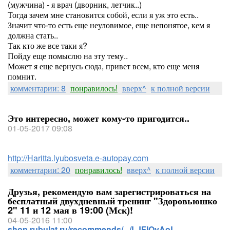
(мужчина) - я врач (дворник, летчик..)
Тогда зачем мне становится собой, если я уж это есть..
Значит что-то есть еще неуловимое, еще непонятое, кем я
должна стать..
Так кто же все таки я?
Пойду еще помыслю на эту тему..
Может я еще вернусь сюда, привет всем, кто еще меня
помнит.
комментарии: 8
понравилось!
вверх^
к полной версии
Это интересно, может кому-то пригодится..
01-05-2017 09:08
http://Haritta.lyubosveta.e-autopay.com
комментарии: 20
понравилось!
вверх^
к полной версии
Друзья, рекомендую вам зарегистрироваться на
бесплатный двухдневный тренинг "Здоровьюшко
2" 11 и 12 мая в 19:00 (Мск)!
04-05-2016 11:00
shop.rubulat.ru/recommends/.../LJFIOvAoL