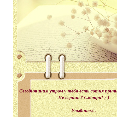
Сегодняшним утром у тебя есть сотня прич
Не веришь? Смотри! ;-)
Улыбнись!..