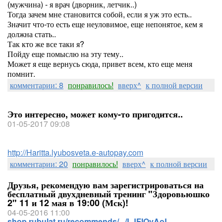
(мужчина) - я врач (дворник, летчик..)
Тогда зачем мне становится собой, если я уж это есть..
Значит что-то есть еще неуловимое, еще непонятое, кем я
должна стать..
Так кто же все таки я?
Пойду еще помыслю на эту тему..
Может я еще вернусь сюда, привет всем, кто еще меня
помнит.
комментарии: 8
понравилось!
вверх^
к полной версии
Это интересно, может кому-то пригодится..
01-05-2017 09:08
http://Haritta.lyubosveta.e-autopay.com
комментарии: 20
понравилось!
вверх^
к полной версии
Друзья, рекомендую вам зарегистрироваться на
бесплатный двухдневный тренинг "Здоровьюшко
2" 11 и 12 мая в 19:00 (Мск)!
04-05-2016 11:00
shop.rubulat.ru/recommends/.../LJFIOvAoL