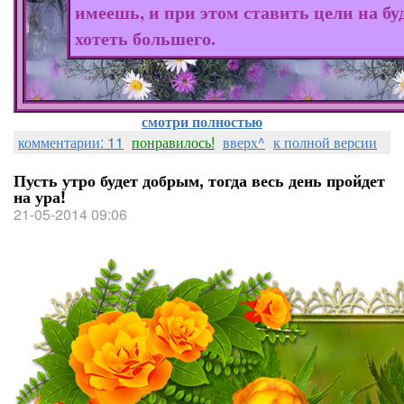
имеешь, и при этом ставить цели на бу
хотеть большего.
смотри полностью
комментарии: 11
понравилось!
вверх^
к полной версии
Пусть утро будет добрым, тогда весь день пройдет
на ура!
21-05-2014 09:06