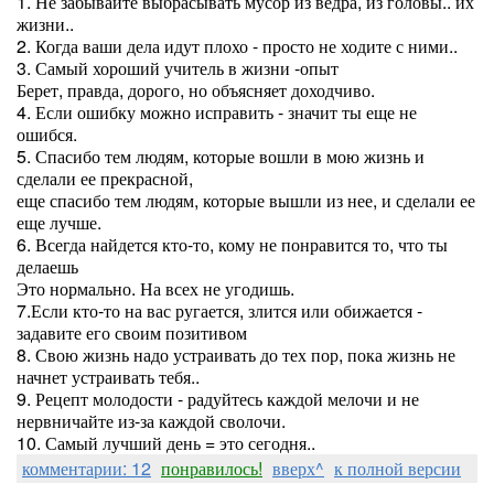
1. Не забывайте выбрасывать мусор из ведра, из головы.. их
жизни..
2. Когда ваши дела идут плохо - просто не ходите с ними..
3. Самый хороший учитель в жизни -опыт
Берет, правда, дорого, но объясняет доходчиво.
4. Если ошибку можно исправить - значит ты еще не
ошибся.
5. Спасибо тем людям, которые вошли в мою жизнь и
сделали ее прекрасной,
еще спасибо тем людям, которые вышли из нее, и сделали ее
еще лучше.
6. Всегда найдется кто-то, кому не понравится то, что ты
делаешь
Это нормально. На всех не угодишь.
7.Если кто-то на вас ругается, злится или обижается -
задавите его своим позитивом
8. Свою жизнь надо устраивать до тех пор, пока жизнь не
начнет устраивать тебя..
9. Рецепт молодости - радуйтесь каждой мелочи и не
нервничайте из-за каждой сволочи.
10. Самый лучший день = это сегодня..
комментарии: 12
понравилось!
вверх^
к полной версии