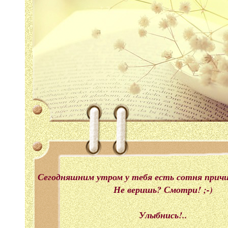
Сегодняшним утром у тебя есть сотня прич
Не веришь? Смотри! ;-)
Улыбнись!..