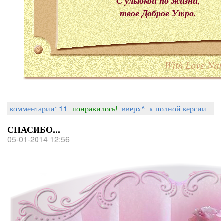
С улыбкой по жизни,
твое Доброе Утро.
комментарии: 11
понравилось!
вверх^
к полной версии
СПАСИБО...
05-01-2014 12:56