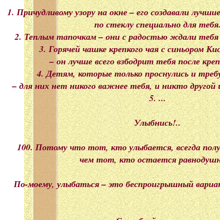
1. Причудливому узору на окне – его создавали лучш
по стеклу специально для тебя
2. Теплым тапочкам – они с радостью ждали тебя 
3. Горячей чашке крепкого чая с синьором К
– он лучше всего взбодрит тебя после крепк
4. Детям, которые только проснулись и тре
– для них нет никого важнее тебя, и никто другой
5. ...
Улыбнись!..
100. Потому что тот, кто улыбается, всегда пол
чем тот, кто остается равнодуш
По-моему, улыбаться – это беспроигрышный вариант