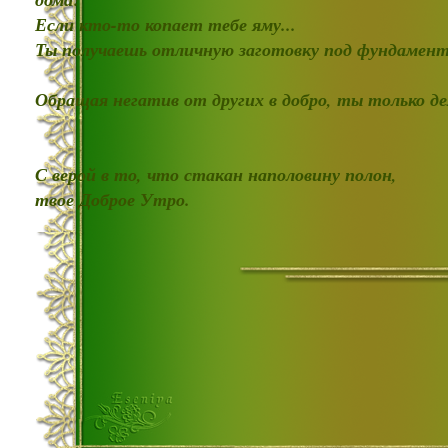
Если кто-то копает тебе яму...
Ты получаешь отличную заготовку под фундамент
Обращая негатив от других в добро, ты только д
С верой в то, что стакан наполовину полон,
твое Доброе Утро.