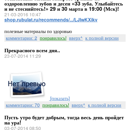
оздоровлению зубов и десен «33 зуба. Улыбайтесь
и не стесняйтесь!» 29 и 30 марта в 19:00 (Мск)!
21-03-2016 10:47
shop.rubulat.ru/recommends/.../LJlwKXikv
полезные материалы по здоровью
комментарии: 2
понравилось!
вверх^
к полной версии
Прекрасного всем дня..
23-07-2014 11:29
[показать]
комментарии: 70
понравилось!
вверх^
к полной версии
Пусть утро будет добрым, тогда весь день пройдет
на ура!
03-07-2014 08:50