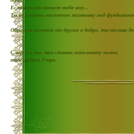
Если кто-то копает тебе яму...
Ты получаешь отличную заготовку под фундамент
Обращая негатив от других в добро, ты только д
С верой в то, что стакан наполовину полон,
твое Доброе Утро.