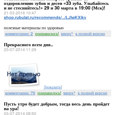
оздоровлению зубов и десен «33 зуба. Улыбайтесь
и не стесняйтесь!» 29 и 30 марта в 19:00 (Мск)!
21-03-2016 10:47
shop.rubulat.ru/recommends/.../LJlwKXikv
полезные материалы по здоровью
комментарии: 2
понравилось!
вверх^
к полной версии
Прекрасного всем дня..
23-07-2014 11:29
[показать]
комментарии: 70
понравилось!
вверх^
к полной версии
Пусть утро будет добрым, тогда весь день пройдет
на ура!
03-07-2014 08:50