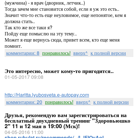
(мужчина) - я врач (дворник, летчик..)
Тогда зачем мне становится собой, если я уж это есть..
Значит что-то есть еще неуловимое, еще непонятое, кем я
должна стать..
Так кто же все таки я?
Пойду еще помыслю на эту тему..
Может я еще вернусь сюда, привет всем, кто еще меня
помнит.
комментарии: 8
понравилось!
вверх^
к полной версии
Это интересно, может кому-то пригодится..
01-05-2017 09:08
http://Haritta.lyubosveta.e-autopay.com
комментарии: 20
понравилось!
вверх^
к полной версии
Друзья, рекомендую вам зарегистрироваться на
бесплатный двухдневный тренинг "Здоровьюшко
2" 11 и 12 мая в 19:00 (Мск)!
04-05-2016 11:00
shop.rubulat.ru/recommends/.../LJFIOvAoL