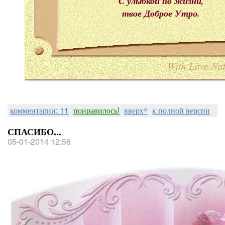
С улыбкой по жизни,
твое Доброе Утро.
комментарии: 11
понравилось!
вверх^
к полной версии
СПАСИБО...
05-01-2014 12:56