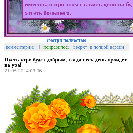
имеешь, и при этом ставить цели на бу
хотеть большего.
смотри полностью
комментарии: 11
понравилось!
вверх^
к полной версии
Пусть утро будет добрым, тогда весь день пройдет
на ура!
21-05-2014 09:06