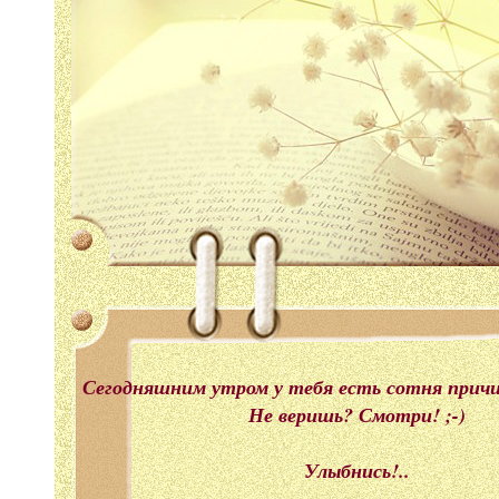
Сегодняшним утром у тебя есть сотня прич
Не веришь? Смотри! ;-)
Улыбнись!..