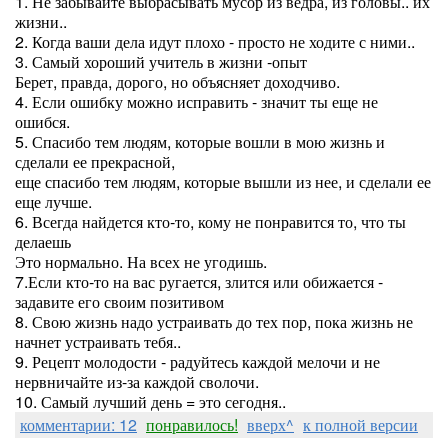
1. Не забывайте выбрасывать мусор из ведра, из головы.. их
жизни..
2. Когда ваши дела идут плохо - просто не ходите с ними..
3. Самый хороший учитель в жизни -опыт
Берет, правда, дорого, но объясняет доходчиво.
4. Если ошибку можно исправить - значит ты еще не
ошибся.
5. Спасибо тем людям, которые вошли в мою жизнь и
сделали ее прекрасной,
еще спасибо тем людям, которые вышли из нее, и сделали ее
еще лучше.
6. Всегда найдется кто-то, кому не понравится то, что ты
делаешь
Это нормально. На всех не угодишь.
7.Если кто-то на вас ругается, злится или обижается -
задавите его своим позитивом
8. Свою жизнь надо устраивать до тех пор, пока жизнь не
начнет устраивать тебя..
9. Рецепт молодости - радуйтесь каждой мелочи и не
нервничайте из-за каждой сволочи.
10. Самый лучший день = это сегодня..
комментарии: 12
понравилось!
вверх^
к полной версии