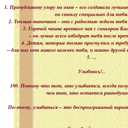
1. Причудливому узору на окне – его создавали лучш
по стеклу специально для тебя
2. Теплым тапочкам – они с радостью ждали тебя 
3. Горячей чашке крепкого чая с синьором К
– он лучше всего взбодрит тебя после крепк
4. Детям, которые только проснулись и тре
– для них нет никого важнее тебя, и никто другой
5. ...
Улыбнись!..
100. Потому что тот, кто улыбается, всегда пол
чем тот, кто остается равнодуш
По-моему, улыбаться – это беспроигрышный вариант