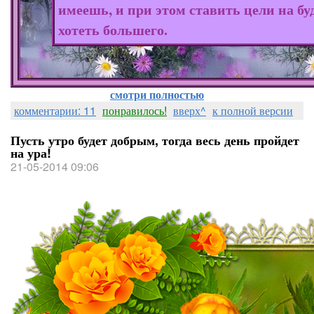
имеешь, и при этом ставить цели на бу
хотеть большего.
смотри полностью
комментарии: 11
понравилось!
вверх^
к полной версии
Пусть утро будет добрым, тогда весь день пройдет
на ура!
21-05-2014 09:06