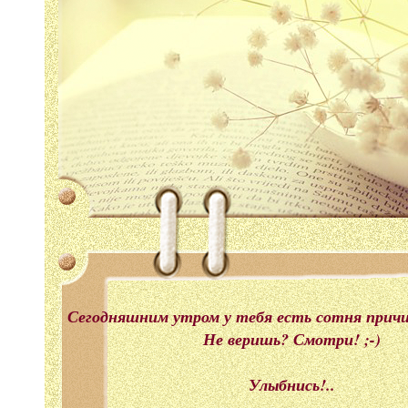
Сегодняшним утром у тебя есть сотня прич
Не веришь? Смотри! ;-)
Улыбнись!..