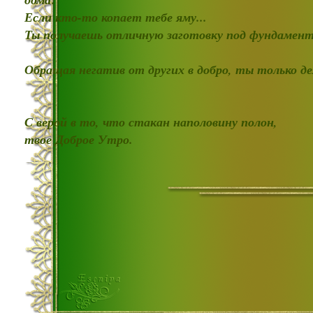
Если кто-то копает тебе яму...
Ты получаешь отличную заготовку под фундамент
Обращая негатив от других в добро, ты только д
С верой в то, что стакан наполовину полон,
твое Доброе Утро.