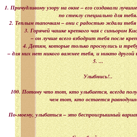
1. Причудливому узору на окне – его создавали лучш
по стеклу специально для тебя
2. Теплым тапочкам – они с радостью ждали тебя 
3. Горячей чашке крепкого чая с синьором К
– он лучше всего взбодрит тебя после крепк
4. Детям, которые только проснулись и тре
– для них нет никого важнее тебя, и никто другой
5. ...
Улыбнись!..
100. Потому что тот, кто улыбается, всегда пол
чем тот, кто остается равнодуш
По-моему, улыбаться – это беспроигрышный вариант