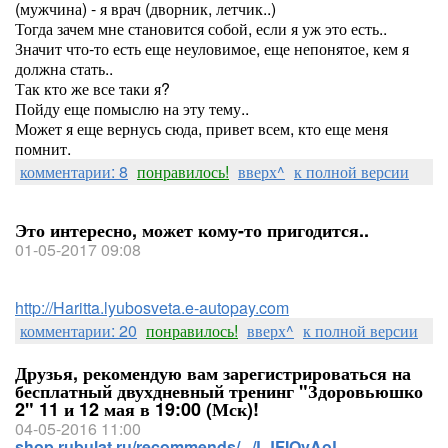
(мужчина) - я врач (дворник, летчик..)
Тогда зачем мне становится собой, если я уж это есть..
Значит что-то есть еще неуловимое, еще непонятое, кем я
должна стать..
Так кто же все таки я?
Пойду еще помыслю на эту тему..
Может я еще вернусь сюда, привет всем, кто еще меня
помнит.
комментарии: 8
понравилось!
вверх^
к полной версии
Это интересно, может кому-то пригодится..
01-05-2017 09:08
http://Haritta.lyubosveta.e-autopay.com
комментарии: 20
понравилось!
вверх^
к полной версии
Друзья, рекомендую вам зарегистрироваться на
бесплатный двухдневный тренинг "Здоровьюшко
2" 11 и 12 мая в 19:00 (Мск)!
04-05-2016 11:00
shop.rubulat.ru/recommends/.../LJFIOvAoL