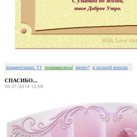
С улыбкой по жизни,
твое Доброе Утро.
комментарии: 11
понравилось!
вверх^
к полной версии
СПАСИБО...
05-01-2014 12:56