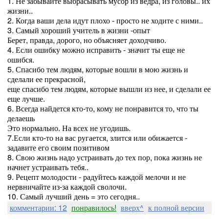
1. Не забывайте выбрасывать мусор из ведра, из головы.. их
жизни..
2. Когда ваши дела идут плохо - просто не ходите с ними..
3. Самый хороший учитель в жизни -опыт
Берет, правда, дорого, но объясняет доходчиво.
4. Если ошибку можно исправить - значит ты еще не
ошибся.
5. Спасибо тем людям, которые вошли в мою жизнь и
сделали ее прекрасной,
еще спасибо тем людям, которые вышли из нее, и сделали ее
еще лучше.
6. Всегда найдется кто-то, кому не понравится то, что ты
делаешь
Это нормально. На всех не угодишь.
7.Если кто-то на вас ругается, злится или обижается -
задавите его своим позитивом
8. Свою жизнь надо устраивать до тех пор, пока жизнь не
начнет устраивать тебя..
9. Рецепт молодости - радуйтесь каждой мелочи и не
нервничайте из-за каждой сволочи.
10. Самый лучший день = это сегодня..
комментарии: 12
понравилось!
вверх^
к полной версии