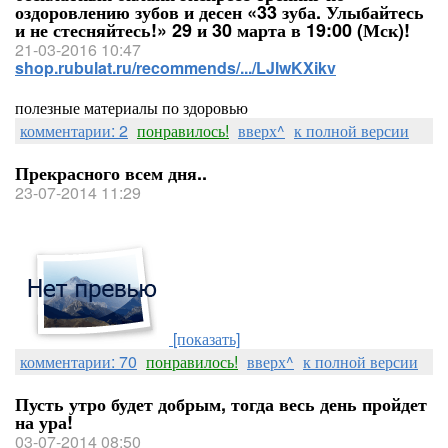
оздоровлению зубов и десен «33 зуба. Улыбайтесь
и не стесняйтесь!» 29 и 30 марта в 19:00 (Мск)!
21-03-2016 10:47
shop.rubulat.ru/recommends/.../LJlwKXikv
полезные материалы по здоровью
комментарии: 2
понравилось!
вверх^
к полной версии
Прекрасного всем дня..
23-07-2014 11:29
[показать]
комментарии: 70
понравилось!
вверх^
к полной версии
Пусть утро будет добрым, тогда весь день пройдет
на ура!
03-07-2014 08:50