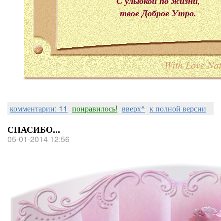
С улыбкой по жизни,
твое Доброе Утро.
комментарии: 11
понравилось!
вверх^
к полной версии
СПАСИБО...
05-01-2014 12:56