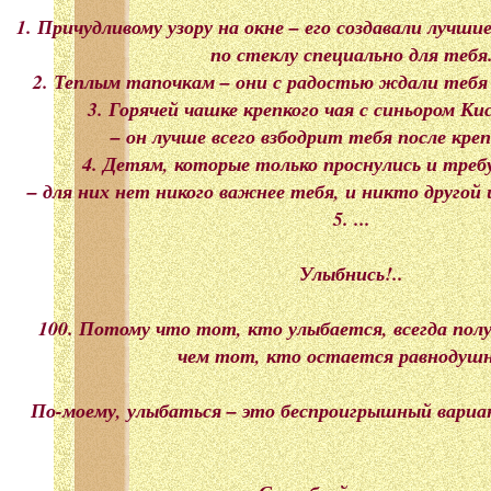
1. Причудливому узору на окне – его создавали лучш
по стеклу специально для тебя
2. Теплым тапочкам – они с радостью ждали тебя 
3. Горячей чашке крепкого чая с синьором К
– он лучше всего взбодрит тебя после крепк
4. Детям, которые только проснулись и тре
– для них нет никого важнее тебя, и никто другой
5. ...
Улыбнись!..
100. Потому что тот, кто улыбается, всегда пол
чем тот, кто остается равнодуш
По-моему, улыбаться – это беспроигрышный вариант