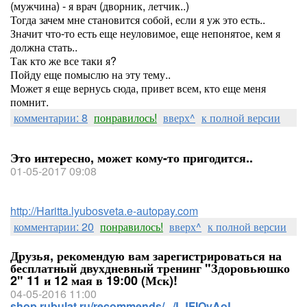
(мужчина) - я врач (дворник, летчик..)
Тогда зачем мне становится собой, если я уж это есть..
Значит что-то есть еще неуловимое, еще непонятое, кем я
должна стать..
Так кто же все таки я?
Пойду еще помыслю на эту тему..
Может я еще вернусь сюда, привет всем, кто еще меня
помнит.
комментарии: 8
понравилось!
вверх^
к полной версии
Это интересно, может кому-то пригодится..
01-05-2017 09:08
http://Haritta.lyubosveta.e-autopay.com
комментарии: 20
понравилось!
вверх^
к полной версии
Друзья, рекомендую вам зарегистрироваться на
бесплатный двухдневный тренинг "Здоровьюшко
2" 11 и 12 мая в 19:00 (Мск)!
04-05-2016 11:00
shop.rubulat.ru/recommends/.../LJFIOvAoL