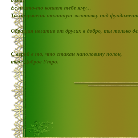
Если кто-то копает тебе яму...
Ты получаешь отличную заготовку под фундамент
Обращая негатив от других в добро, ты только д
С верой в то, что стакан наполовину полон,
твое Доброе Утро.