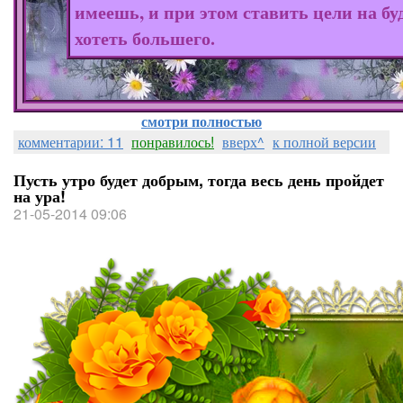
имеешь, и при этом ставить цели на бу
хотеть большего.
смотри полностью
комментарии: 11
понравилось!
вверх^
к полной версии
Пусть утро будет добрым, тогда весь день пройдет
на ура!
21-05-2014 09:06