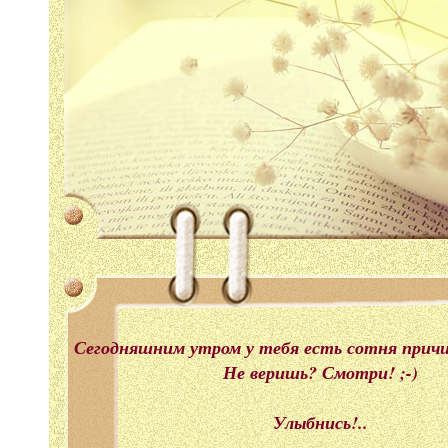
Сегодняшним утром у тебя есть сотня прич
Не веришь? Смотри! ;-)
Улыбнись!..