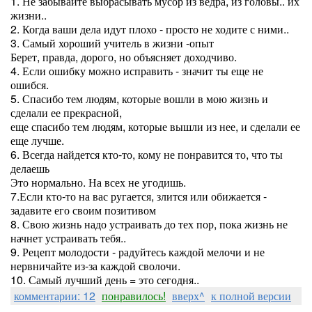
1. Не забывайте выбрасывать мусор из ведра, из головы.. их
жизни..
2. Когда ваши дела идут плохо - просто не ходите с ними..
3. Самый хороший учитель в жизни -опыт
Берет, правда, дорого, но объясняет доходчиво.
4. Если ошибку можно исправить - значит ты еще не
ошибся.
5. Спасибо тем людям, которые вошли в мою жизнь и
сделали ее прекрасной,
еще спасибо тем людям, которые вышли из нее, и сделали ее
еще лучше.
6. Всегда найдется кто-то, кому не понравится то, что ты
делаешь
Это нормально. На всех не угодишь.
7.Если кто-то на вас ругается, злится или обижается -
задавите его своим позитивом
8. Свою жизнь надо устраивать до тех пор, пока жизнь не
начнет устраивать тебя..
9. Рецепт молодости - радуйтесь каждой мелочи и не
нервничайте из-за каждой сволочи.
10. Самый лучший день = это сегодня..
комментарии: 12
понравилось!
вверх^
к полной версии