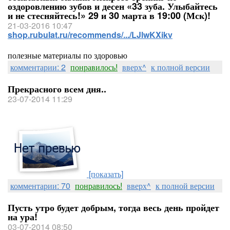
оздоровлению зубов и десен «33 зуба. Улыбайтесь
и не стесняйтесь!» 29 и 30 марта в 19:00 (Мск)!
21-03-2016 10:47
shop.rubulat.ru/recommends/.../LJlwKXikv
полезные материалы по здоровью
комментарии: 2
понравилось!
вверх^
к полной версии
Прекрасного всем дня..
23-07-2014 11:29
[показать]
комментарии: 70
понравилось!
вверх^
к полной версии
Пусть утро будет добрым, тогда весь день пройдет
на ура!
03-07-2014 08:50