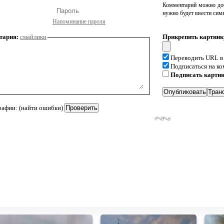
Комментарий можно доб
нужно будет ввести сим
Напоминание пароля
тария:
смайлики
Прикрепить картинк
Переводить URL в
Подписаться на к
Подписать карти
рафии: (найти ошибки)