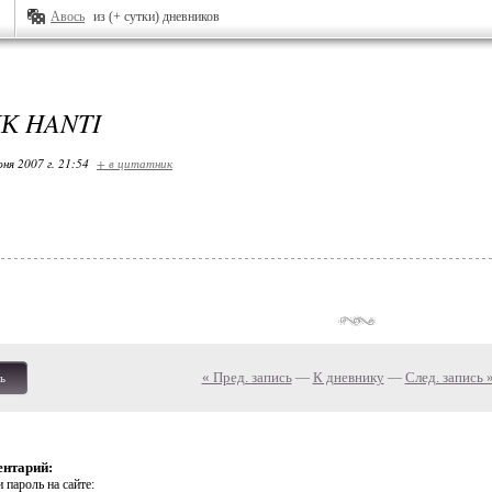
Авось
из (+ сутки) дневников
К HANTI
ня 2007 г. 21:54
+ в цитатник
« Пред. запись
—
К дневнику
—
След. запись 
ь
ентарий:
 пароль на сайте: