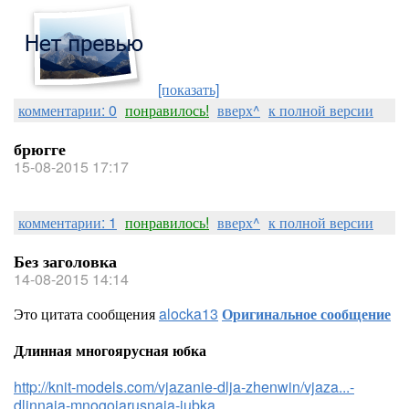
[показать]
комментарии: 0
понравилось!
вверх^
к полной версии
брюгге
15-08-2015 17:17
комментарии: 1
понравилось!
вверх^
к полной версии
Без заголовка
14-08-2015 14:14
Это цитата сообщения
alocka13
Оригинальное сообщение
Длинная многоярусная юбка
http://knit-models.com/vjazanie-dlja-zhenwin/vjaza...-
dlinnaja-mnogojarusnaja-jubka