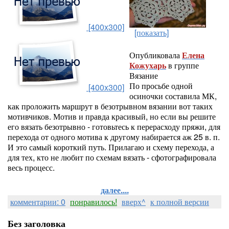
[400x300]
[показать]
Опубликовала
Елена
Кожухарь
в группе
Вязание
По просьбе одной
[400x300]
осиночки составила МК,
как проложить маршрут в безотрывном вязании вот таких
мотивчиков. Мотив и правда красивый, но если вы решите
его вязать безотрывно - готовьтесь к перерасходу пряжи, для
перехода от одного мотива к другому набирается аж 25 в. п.
И это самый короткий путь. Прилагаю и схему перехода, а
для тех, кто не любит по схемам вязать - сфотографировала
весь процесс.
далее....
комментарии: 0
понравилось!
вверх^
к полной версии
Без заголовка