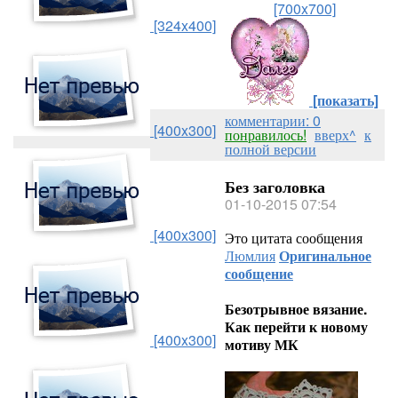
[700x700]
[324x400]
[показать]
комментарии: 0
[400x300]
понравилось!
вверх^
к
полной версии
Без заголовка
01-10-2015 07:54
[400x300]
Это цитата сообщения
Люмлия
Оригинальное
сообщение
Безотрывное вязание.
Как перейти к новому
[400x300]
мотиву МК