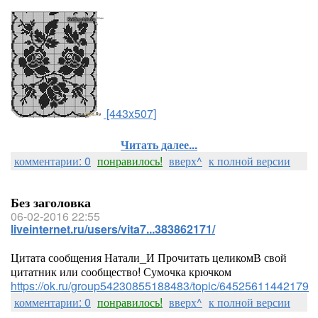
[443x507]
Читать далее...
комментарии: 0
понравилось!
вверх^
к полной версии
Без заголовка
06-02-2016 22:55
liveinternet.ru/users/vita7...383862171/
Цитата сообщения Натали_И Прочитать целикомВ свой
цитатник или сообщество! Сумочка крючком
https://ok.ru/group54230855188483/topic/64525611442179
комментарии: 0
понравилось!
вверх^
к полной версии