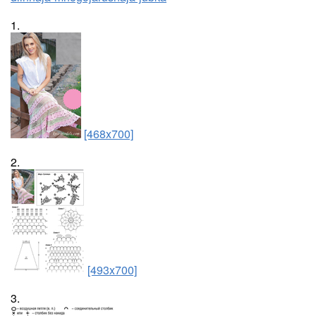
1.
[468x700]
2.
[493x700]
3.