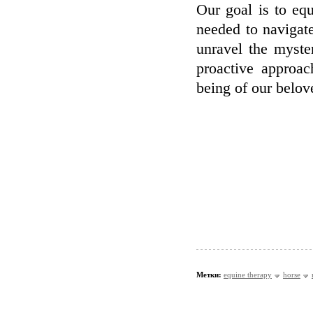
Our goal is to eq
needed to navigat
unravel the myst
proactive approac
being of our belov
Метки:
equine therapy
horse