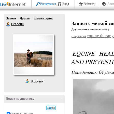
Регистрация
Вход
Рейтинги
Авос
Записи
Друзья
Комментарии
Записи с меткой c
Greco09
Другие метки пользователя ↓
equine therapy
companions
EQUINE HEAL
AND PREVENT
Понедельник, 04 Дека
В друзья
Поиск по дневнику
-