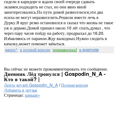
сидели в каридоре и ждали своей очереди сдавать
экзамен,подходить не стал, но они явно мной
заинтересовались.По пути домой развеселился,эти два
психа не могут неразвеселить.Решили вместе лечь в
Дурку.Я вруг резко остановился и сказал что жизнь не такое
уж и дерьмо.Домой пришел около 10 лёг спать,думал , что
через пару часов пойду на работу, продрыхал до 16.20.
Избавляюсь от паранои.Жду выходных.Нужно сходить в
качалку,может поможет забыться.
вверх^
к полной версии
понравилось!
в evernote
Вы сейчас не можете прокомментировать это сообщение.
Дневник Лёд тронулся | Gospodin_N_A -
Кто я такой? |
Лента друзей Gospodin_N_A
/
Полная версия
Добавить в друзья
Страницы:
раньше»