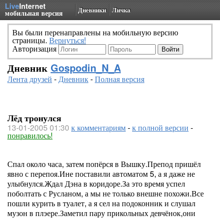
Live
Internet
Дневники
Личка
мобильная версия
Вы были перенаправлены на мобильную версию
страницы.
Вернуться!
Авторизация
Дневник
Gospodin_N_A
Лента друзей
-
Дневник
-
Полная версия
Лёд тронулся
13-01-2005 01:30
к комментариям
-
к полной версии
-
понравилось!
Спал около часа, затем попёрся в Вышку.Препод пришёл
явно с перепоя.Ине поставили автоматом 5, а я даже не
улыбнулся.Ждал Дэна в коридоре.За это время успел
поболтать с Русланом, а мы не только внешне похожи.Все
пошли курить в туалет, а я сел на подоконник и слушал
музон в плэере.Заметил пару прикольных девчёнок,они