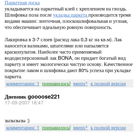
Паркетная доска
укладывается на паркетный клей с креплением на гвоздь.
Шлифовка пола после
укладка паркета
производится тремя
видами машин: ленточная, плоскошлифовальная и углоая,
что обеспечивает идеальную ровную поверхность.
Лакировка в 3-7 слоев (расход лака 0,3 кг на кв.м). Лак
наносится валиками, шпателями или напыляется
краскопультом. Наиболее часто применяемый
вододисперсионный лак BONA, он придает богатый вид
паркету и имеет экологически чистую основу. Качественное
покрытие лаком и шлифовка дают 80% успеха при укладке
паркета.
комментарии: 1
понравилось!
вверх^
к полной версии
Дневник goooose221
17-09-2007 18:47
зызызызы :)
комментарии: 1
понравилось!
вверх^
к полной версии