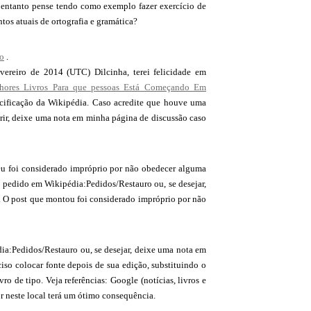
 entanto pense tendo como exemplo fazer exercício de
os atuais de ortografia e gramática?
so
.
ereiro de 2014 (UTC) Dilcinha, terei felicidade em
hores Livros Para que pessoas Está Começando Em
cificação da Wikipédia. Caso acredite que houve uma
erir, deixe uma nota em minha página de discussão caso
u foi considerado impróprio por não obedecer alguma
m pedido em Wikipédia:Pedidos/Restauro ou, se desejar,
o. O post que montou foi considerado impróprio por não
ia:Pedidos/Restauro ou, se desejar, deixe uma nota em
iso colocar fonte depois de sua edição, substituindo o
o de tipo. Veja referências: Google (notícias, livros e
or neste local terá um ótimo consequência.