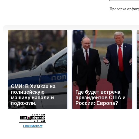
Проверка орфог
СМИ: В Химках на
полицейскую
Где будет встреча
машину напали и
президентов США и
подожгли.
России: Европа?
LiveInternet