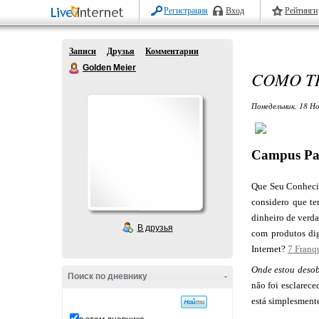
Регистрация
Вход
Рейтинги
Записи
Друзья
Комментарии
Golden Meier
COMO T
Понедельник, 18 Но
Campus Par
Que Seu Conhecim
considero que te
dinheiro de verda
В друзья
com produtos di
Internet?
7 Franq
Onde estou deso
Поиск по дневнику
-
não foi esclarec
está simplesmente