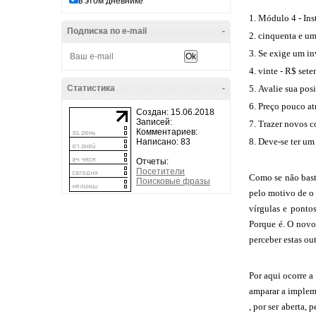
в этом дневнике
Módulo 4 - Ins
Подписка по e-mail
-
cinquenta e um
Se exige um in
vinte - R$ set
Статистика
-
Avalie sua posi
Preço pouco at
Создан: 15.06.2018
Записей:
Trazer novos c
Комментариев:
Deve-se ter um
Написано: 83
Отчеты:
Посетители
Como se não bast
Поисковые фразы
pelo motivo de o 
vírgulas e ponto
Porque é. O novo
perceber estas ou
Por aqui ocorre 
amparar a impleme
, por ser aberta,