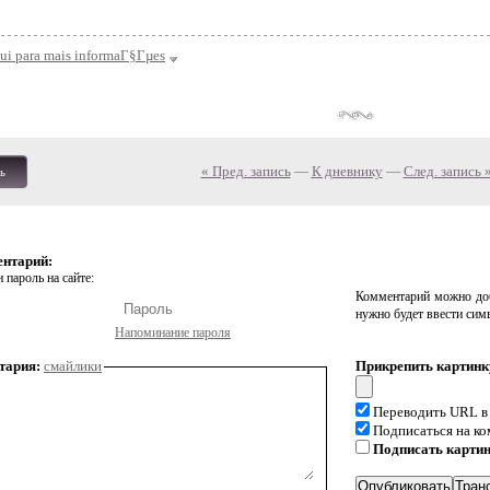
qui para mais informaГ§Гµes
« Пред. запись
—
К дневнику
—
След. запись 
ь
ентарий:
 пароль на сайте:
Комментарий можно доб
нужно будет ввести сим
Напоминание пароля
тария:
смайлики
Прикрепить картинк
Переводить URL в
Подписаться на к
Подписать карти