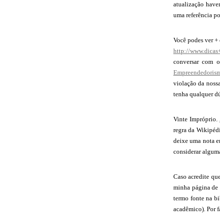
atualização have
uma referência po
Você podes ver + 
http://www.dica
conversar com o 
Empreendedorism
violação da noss
tenha qualquer dú
Vinte Impróprio.
regra da Wikipéd
deixe uma nota e
considerar algum
Caso acredite qu
minha página de d
termo fonte na bi
acadêmico). Por f