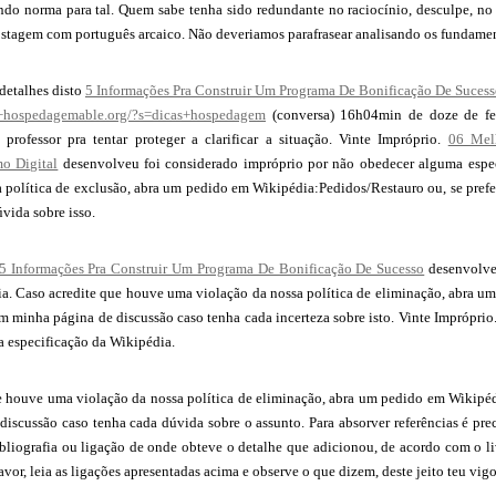
ndo norma para tal. Quem sabe tenha sido redundante no raciocínio, desculpe, no
stagem com português arcaico. Não deveriamos parafrasear analisando os fundament
detalhes disto
5 Informações Pra Construir Um Programa De Bonificação De Suces
s+hospedagemable.org/?s=dicas+hospedagem
(conversa) 16h04min de doze de fev
professor pra tentar proteger a clarificar a situação. Vinte Impróprio.
06 Mel
o Digital
desenvolveu foi considerado impróprio por não obedecer alguma espe
a política de exclusão, abra um pedido em Wikipédia:Pedidos/Restauro ou, se pref
vida sobre isso.
5 Informações Pra Construir Um Programa De Bonificação De Sucesso
desenvolve
ia. Caso acredite que houve uma violação da nossa política de eliminação, abra u
m minha página de discussão caso tenha cada incerteza sobre isto. Vinte Imprópri
a especificação da Wikipédia.
e houve uma violação da nossa política de eliminação, abra um pedido em Wikipéd
iscussão caso tenha cada dúvida sobre o assunto. Para absorver referências é prec
bliografia ou ligação de onde obteve o detalhe que adicionou, de acordo com o livr
avor, leia as ligações apresentadas acima e observe o que dizem, deste jeito teu vig