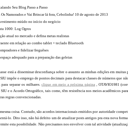
talando Seu Blog Passo a Passo
 Os Namorados e Vai Brincar lá fora, Cebolinha! 10 de agosto de 2013
vestimento miúdo no início do negócio
enta 1000: Log Ogros
ção atual no mercado e defina metas realistas
raente em relação ao combo tablet + teclado Bluetooth
ompradores e fidelizar freguêses
 espaço adequado para a preparação das geleias
asse está a disseminar desconfiança sobre o assunto as minhas edições em muitas 
SIU impõe o emprego de pontos decimais para destacar classes de números que não d
s para separar os milhares.
clique em meio a próxima página
, OTAVIO1981 (conv
 SIU e o Acordo Ortográfico, tais como, têm resistência nos meios acadêmicos par
tras regras convencionadas.
a mesma coisa. Contudo, são acordos internacionais emitidos por autoridade compe
ntá-lo. Dito isso, não há defeito um de atualizar posts antigos pra esta nova for
 permite esta possbilidade. Não precisamos nos envolver com tal atividade (atualizaç