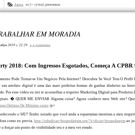
Авось
из (+ сутки) дневников
RABALHAR EM MORADIA
ября 2019 г. 22:29
+ в цитатник
ty 2018: Com Ingressos Esgotados, Começa A CPBR
ento Pode Tornar-se Um Negócio Pela Internet? Descubra Se Você Tem O Perfil 
r um artefato digital é uma das mais perfeitas formas de ganhar dinheiro na Int
de. Por esse vídeo eu irei te aconselhar a respeito Marketing Digital para Produtos 
gitais. � QUER ME ENVIAR Alguma coisa? Agora conhece meu Web site? Que 
uias Onlines De Mínimo custo
/p>
bedecendo o SIU
? Tenho notado que você anda a esparramar mentiras a meu respeit
edora como eu previa.
http://edudicas+hospedagem.org/?s=dicas+hospedagem
ao ju
 a forçar um ponto de visibilidade teu e a meu ver errado.