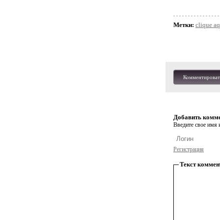
Метки:
clique a
Комментироват
Добавить комм
Введите свое имя и
Регистрация
Текст коммен