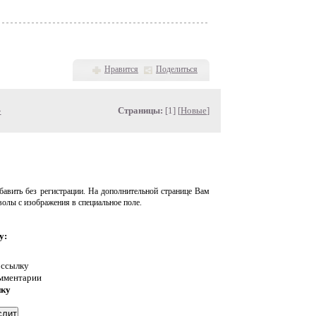
Нравится
Поделиться
»
Страницы:
[1] [
Новые
]
авить без регистрации. На дополнительной странице Вам
волы с изображения в специальное поле.
у:
 ссылку
омментарии
нку