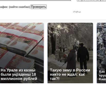
рафии: (найти ошибки)
На Урале из казны
Такую зиму в России
Как
были украдены 18
никто не ждал: как
кру
миллионов рублей
так?!
Кав