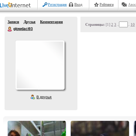
Регистрация
Вход
Рейтинги
Авос
Записи
Друзья
Комментарии
Страницы:
[1]
2
3
..
..
10
glowdaci93
В друзья