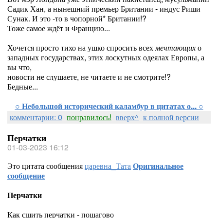
Садик Хан, а нынешний премьер Британии - индус Риши
Сунак. И это -то в чопорной* Британии!?
Тоже самое ждёт и Францию...
Хочется просто тихо на ушко спросить всех
мечтающих
о
западных государствах, этих лоскутных одеялах Европы, а
вы что,
новости не слушаете, не читаете и не смотрите!?
Бедные...
○ Небольшой исторический каламбур в цитатах о... ○
комментарии: 0
понравилось!
вверх^
к полной версии
Перчатки
01-03-2023 16:12
Это цитата сообщения
царевна_Тата
Оригинальное
сообщение
Перчатки
Как сшить перчатки - пошагово