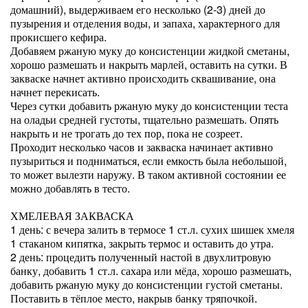
домашний), выдерживаем его несколько (2-3) дней до
пузырения и отделения воды, и запаха, характерного для
прокисшего кефира.
Добавяем ржаную муку до консистенции жидкой сметаны,
хорошо размешать и накрыть марлей, оставить на сутки. В
закваске начнет активно происходить сквашивание, она
начнет перекисать.
Через сутки добавить ржаную муку до консистенции теста
на оладьи средней густоты, тщательно размешать. Опять
накрыть и не трогать до тех пор, пока не созреет.
Проходит несколько часов и закваска начинает активно
пузыриться и подниматься, если емкость была небольшой,
то может вылезти наружу. В таком активной состоянии ее
можно добавлять в тесто.
ХМЕЛЕВАЯ ЗАКВАСКА
1 день: с вечера залить в термосе 1 ст.л. сухих шишек хмеля
1 стаканом кипятка, закрыть термос и оставить до утра.
2 день: процедить полученный настой в двухлитровую
банку, добавить 1 ст.л. сахара или мёда, хорошо размешать,
добавить ржаную муку до консистенции густой сметаны.
Поставить в тёплое место, накрыв банку тряпочкой.