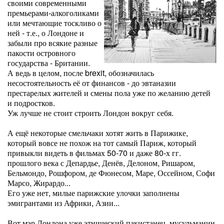
своими современными
премьерами-алкоголиками
или мечтающие тоскливо о
ней - т.е., о Лондоне и
забыли про всякие разные
пакости островного
государства - Британии.
А ведь в целом, после brexit, обозначилась
несостоятельность её от финансов - до эвтаназии
престарелых жителей и смены пола уже по желанию детей
и подростков.
Уж лучше не стоит строить Лондон вокруг себя.
А ещё некоторые смельчаки хотят жить в Парижике,
который вовсе не похож на тот самый Париж, который
привыкли видеть в фильмах 50-70 и даже 80-х гг.
прошлого века с Депардье, Денёв, Делоном, Ришаром,
Бельмондо, Рошфором, де Фюнесом, Маре, Оссейном, Софи
Марсо, Жирардо...
Его уже нет, милые парижские улочки заполнены
эмигрантами из Африки, Азии...
Вот мэр Лондона уже этнический пакистанец, мусульманин