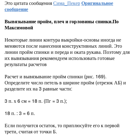
Это цитата сообщения
Сима_Пекер
Оригинальное
сообщение
Вывязывание пройм, плеч и горловины спинки.По
Максимовой
Некоторые линии контура выкройки-основы иногда не
меняются после нанесения конструктивных линий. Это
линии пройм спинки и переда и оката рукава. Поэтому для
их вывязывания рекомендуем использовать готовые
результаты расчетов
Расчет и вывязывание пройм спинки (рис. 169).
Определите число петель в ширине пройм (отрезок АБ) и
разделите их на 3 равные части:
3 п. х 6 см = 18 п. (Пг = 3 п.);
18 п. : 3 = 6 п.
Если получится остаток, то приплюсуйте его к первой
трети, считая от точки Б.