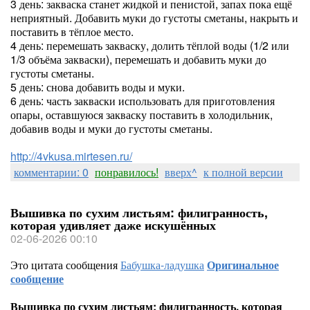
3 день: закваска станет жидкой и пенистой, запах пока ещё
неприятный. Добавить муки до густоты сметаны, накрыть и
поставить в тёплое место.
4 день: перемешать закваску, долить тёплой воды (1/2 или
1/3 объёма закваски), перемешать и добавить муки до
густоты сметаны.
5 день: снова добавить воды и муки.
6 день: часть закваски использовать для приготовления
опары, оставшуюся закваску поставить в холодильник,
добавив воды и муки до густоты сметаны.
http://4vkusa.mirtesen.ru/
комментарии: 0
понравилось!
вверх^
к полной версии
Вышивка по сухим листьям: филигранность,
которая удивляет даже искушённых
02-06-2026 00:10
Это цитата сообщения
Бабушка-ладушка
Оригинальное
сообщение
Вышивка по сухим листьям: филигранность, которая