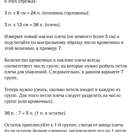
в этих отрезках:
3 п. х 8 см = 24 п. (половина горловины);
3 п. х 12 см = 36 п. (плечо).
Измерьте новый наклон плеча (он немного более 3 см) и
подсчитайте по контрольному образцу число кромочных в
этой величине, к примеру 7.
Количество кромочных в наклоне плеча всегда
соответствует числу групп, на которые нужно разбить петли
плеча для убавлений. Следовательно, в данном варианте 7
групп.
Теперь нужно узнать, сколько петель входит в каждую из
групп. Для этого петли плеча следует разделить на число
групп (или кромочных).
36 п. : 7 = 5 п. (1 п. в остатке).
Остаток приплюсуйте к 1-й группе, считая от конца плеча
(если остаток больше единицы, распределите его по 1 петле