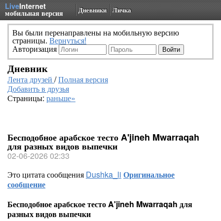
Live
Internet
Дневники
Личка
мобильная версия
Вы были перенаправлены на мобильную версию
страницы.
Вернуться!
Авторизация
Дневник
Лента друзей
/
Полная версия
Добавить в друзья
Страницы:
раньше»
Бесподобное арабское тесто A'jineh Mwarraqah
для разных видов выпечки
02-06-2026 02:33
Это цитата сообщения
Dushka_li
Оригинальное
сообщение
Бесподобное арабское тесто A'jineh Mwarraqah для
разных видов выпечки