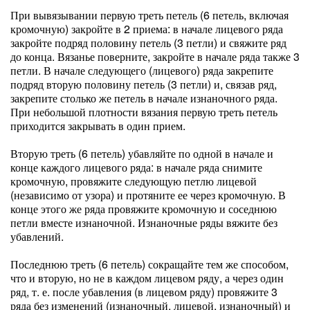
При вывязывании первую треть петель (6 петель, включая
кромочную) закройте в 2 приема: в начале лицевого ряда
закройте подряд половину петель (3 петли) и свяжите ряд
до конца. Вязанье поверните, закройте в начале ряда также 3
петли. В начале следующего (лицевого) ряда закрепите
подряд вторую половину петель (3 петли) и, связав ряд,
закрепите столько же петель в начале изнаночного ряда.
При небольшой плотности вязания первую треть петель
приходится закрывать в один прием.
Вторую треть (6 петель) убавляйте по одной в начале и
конце каждого лицевого ряда: в начале ряда снимите
кромочную, провяжите следующую петлю лицевой
(независимо от узора) и протяните ее через кромочную. В
конце этого же ряда провяжите кромочную и соседнюю
петли вместе изнаночной. Изнаночные ряды вяжите без
убавлений.
Последнюю треть (6 петель) сокращайте тем же способом,
что и вторую, но не в каждом лицевом ряду, а через один
ряд, т. е. после убавления (в лицевом ряду) провяжите 3
ряда без изменений (изнаночный, лицевой, изнаночный) и