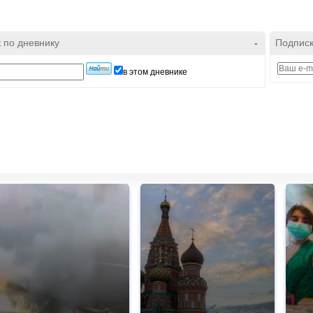
 по дневнику
-
Подписк
в этом дневнике