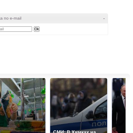
а по e-mail
-
СМИ: В Химках на