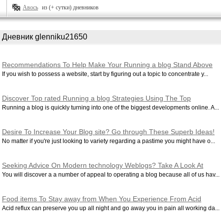
Авось
из (+ сутки) дневников
Дневник glenniku21650
Recommendations To Help Make Your Running a blog Stand Above
The Competition
If you wish to possess a website, start by figuring out a topic to concentrate y...
Discover Top rated Running a blog Strategies Using The Top
Assistance Here!
Running a blog is quickly turning into one of the biggest developments online. A...
Desire To Increase Your Blog site? Go through These Superb Ideas!
No matter if you're just looking to variety regarding a pastime you might have o...
Seeking Advice On Modern technology Weblogs? Take A Look At
These Fantastic Tips!
You will discover a a number of appeal to operating a blog because all of us hav...
Food items To Stay away from When You Experience From Acid
Reflux.
Acid reflux can preserve you up all night and go away you in pain all working da...