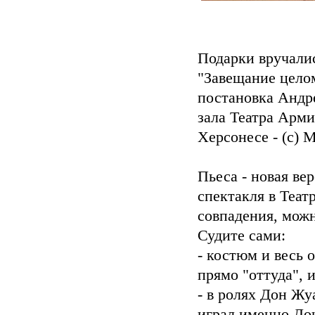
Подарки вручалис
"Завещание цело
постановка Андр
зала Театра Арми
Херсонесе - (c) 
Пьеса - новая ве
спектакля в Теат
совпадения, можно
Судите сами:
- костюм и весь 
прямо "оттуда", 
- в ролях Дон Жу
играл именно Дон