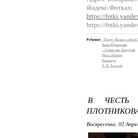
Яндекс.Фотках:
https://fotki.yand
https://fotki.yand
Рубрики:
_Театр/_Кольцо сайтов
Анна Юрканская
_ Станислав Ландграф
Мои события
Ринальди
А_К_Толстой
В ЧЕСТЬ 
ПЛОТНИКОВА 
Воскресенье, 02 Апре