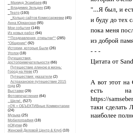
_ Махмуд Эсамбаев
(6)
_ Владимир Зельдин
(18)
"...Я был, и ес
_Театр
(193)
_Кольцо сайтов Комиссаржевки
(45)
и буду до тех 
Анна Юрканская
(95)
Мои события
(149)
пока меня пос
Из новых работ
(94)
**Поздравления, открытки**
(285)
из доброй памя
*Общение*
(92)
Истории, которые Были
(26)
- - -
Уголок
(18)
Путешествия,
Цитата от Sand
достопримечательности
(66)
Путешествие длиною в жизнь:
Город на Неве
(7)
Путешествия: указатели
(2)
А вот этот на
Астраханское путешествие 2015
года
(2)
есть на
Выставки
(29)
Фотовпечатления
(64)
https://samseb
...Щелк!..
(527)
таки сделать 
=О'К = ОБЪЕКТИВные Комментарии
(24)
наиболее полн
Музыка
(25)
Мобилография
(18)
пОКупки
(5)
Женский Деловой Центр & Клуб
(10)