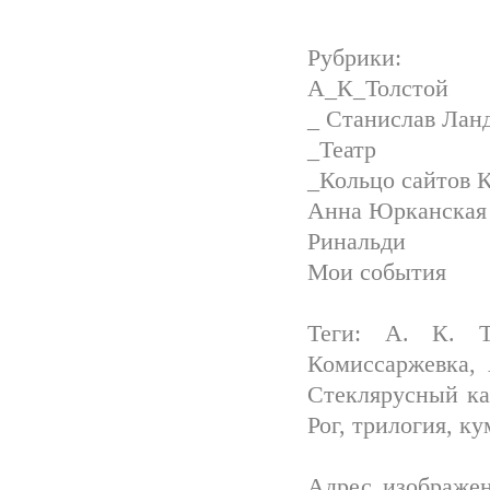
Рубрики:
А_К_Толстой
_ Станислав Лан
_Театр
_Кольцо сайтов 
Анна Юрканская
Ринальди
Мои события
Теги: А. К. Т
Комиссаржевка,
Стеклярусный ка
Рог, трилогия, к
Адрес изображен