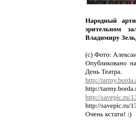
Народный арти
зрительном з
Владимиру Зельд
(c) Фото: Алекса
Опубликовано на
День Театра.
http://tarmy.bord
http://tarmy.bord
http://savepic.ru/
http://savepic.ru/
Очень кстати! :)