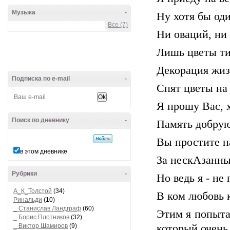
Музыка
-
Ну хотя бы оди
Все (7)
Ни оваций, ни
Лишь цветы тих
Декорация жиз
Подписка по e-mail
-
Спят цветы на 
Я прошу Вас, х
Поиск по дневнику
-
Память добрую
Вы простите на
в этом дневнике
За нескАзанны
Рубрики
-
Но ведь я - не
А_К_Толстой
(34)
В ком любовь 
Ринальди
(10)
_ Станислав Ландграф
(60)
Этим я попытал
_ Борис Плотников
(32)
_ Виктор Шамиров
(9)
который очень