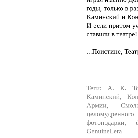
годы, только в р
Каминский и Кон
И если притом уч
ставили в театре!
...Поистине, Те
Теги: А. К. Т
Каминский, Кон
Армии, Смоле
целомудренног
фотоподарки, 
GenuineLera