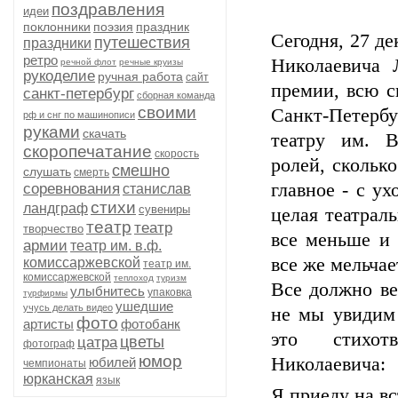
поздравления
идеи
поклонники
поэзия
праздник
Сегодня, 27 де
путешествия
праздники
ретро
Николаевича Л
речной флот
речные круизы
рукоделие
ручная работа
сайт
премии, всю с
санкт-петербург
сборная команда
своими
Санкт-Петер
рф и снг по машинописи
руками
скачать
театру им. В
скоропечатание
скорость
ролей, скольк
смешно
слушать
смерть
главное - с у
соревнования
станислав
стихи
ландграф
сувениры
целая театрал
театр
театр
творчество
все меньше и 
армии
театр им. в.ф.
все же мельчае
комиссаржевской
театр им.
комиссаржевской
теплоход
туризм
Все должно ве
улыбнитесь
упаковка
турфирмы
ушедшие
учусь делать видео
не мы увидим 
фото
артисты
фотобанк
это стихот
цветы
цатра
фотограф
юмор
Николаевича:
юбилей
чемпионаты
юрканская
язык
Я приеду на в