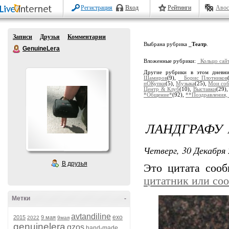
Регистрация
Вход
Рейтинги
Авос
Записи
Друзья
Комментарии
Выбрана рубрика
_Театр
.
GenuineLera
Вложенные рубрики:
_Кольцо сай
Другие рубрики в этом дневн
Шамиров
(9),
_ Борис Плотников
пОКупки
(5),
Музыка
(25),
Мои со
Центр & Клуб
(10),
Выставки
(29)
*Общение*
(92),
**Поздравления,
ЛАНДГРАФУ 1
Четверг, 30 Декабря 
В друзья
Это цитата соо
цитатник или со
Метки
-
avtandiline
exo
2015
9 мая
2022
9мая
genuinelera
gzos
hand-made