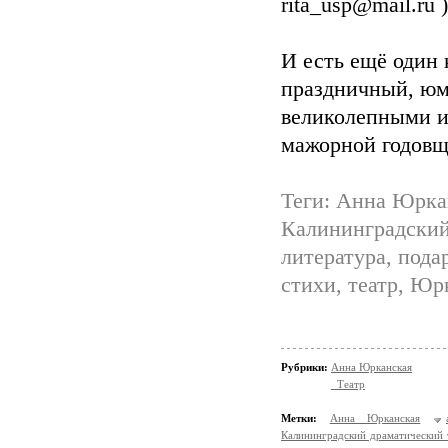
rita_usp@mail.ru )
И есть ещё один 
праздничный, юм
великолепными и
мажорной годовщи
Теги: Анна Юркан
Калининградский 
литература, пода
стихи, театр, Юр
Рубрики:
Анна Юрканская
_Театр
Метки:
Анна Юрканская
Калининградский драматический 