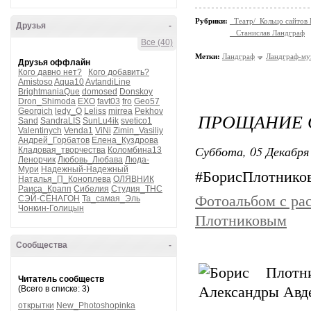
Рубрики:
_Театр/_Кольцо сайтов
Друзья
-
_ Станислав Ландграф
Все (40)
Метки:
Ландграф
Ландграф-му
Друзья оффлайн
Кого давно нет?
Кого добавить?
Amistoso
Aqua10
AvtandiLine
BrightmaniaQue
domosed
Donskoy
Dron_Shimoda
EXO
favt03
fro
Geo57
Georgich
ledy_O
Leliss
mirrea
Pekhov
ПРОЩАНИЕ 
Sand
SandraLIS
SunLu4ik
svetico1
Valentinych
Venda1
ViNi
Zimin_Vasiliy
Андрей_Горбатов
Елена_Куздрова
Суббота, 05 Декабря 
Кладовая_творчества
Коломбина13
Ленорчик
Любовь_Любава
Люда-
Мури
Надежный-Надежный
#БорисПлотников
Наталья_П_Коноплева
ОЛЯВНИК
Раиса_Крапп
Сибелия
Студия_ТНС
Фотоальбом с ра
СЭЙ-СЁНАГОН
Та_самая_Эль
Чонкин-Голицын
Плотниковым
Сообщества
-
Читатель сообществ
(Всего в списке: 3)
открытки
New_Photoshopinka