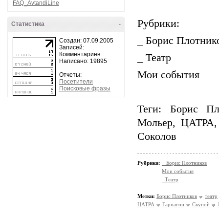
FAQ_AvtandiLine
Рубрики:
Статистика
-
_ Борис Плотник
Создан: 07.09.2005
Записей:
Комментариев:
_ Театр
Написано: 19895
Мои события
Отчеты:
Посетители
Поисковые фразы
Теги: Борис Пл
Мольер, ЦАТРА, 
Соколов
Рубрики:
_ Борис Плотников
Мои события
_Театр
Метки:
Борис Плотников
театр
ЦАТРА
Гарпагон
Скупой