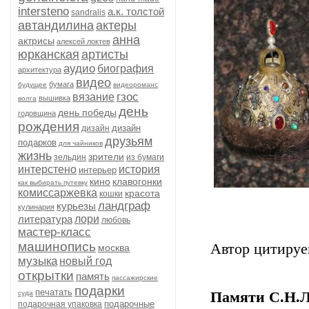
intersteno
а.к. толстой
sandralis
автандилина
актеры
анна
актрисы
алексей локтев
юрканская
артисты
аудио
биография
архитектура
видео
бумага
будущее
видеороманс
гзос
вязание
вышивка
волга
день
день победы
годовщина
рождения
дизайн
дизайн
друзьям
подарков
для чайников
жизнь
зрители
зельдин
из бумаги
интерстено
история
интерьер
кино
клавогонки
как выбирать путевку
комиссаржевка
красота
кошки
ландграф
курьезы
кулинария
литература
лори
любовь
мастер-класс
машинопись
Автор цитируе
москва
музыка
новый год
открытки
память
пассажирские
подарки
печатать
суда
Памяти С.Н.Л
подарочные
подарочная упаковка