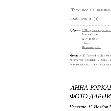
(Теги все не вмеща
сообщении! )))
Рубрики:
**Поздравления, откры
Мои события
А_К_Толстой
_Театр
Из новых работ
Метки:
А. К. Толстой
Дон Жуа
Константин Денискин
День Те
драматический театр
Завещани
АННА ЮРКАН
ФОТО ДАВНИ
Четверг, 12 Ноября 2