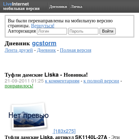
Live
Internet
Дневники
Личка
мобильная версия
Вы были перенаправлены на мобильную версию
страницы.
Вернуться!
Авторизация
Дневник
gcstorm
Лента друзей
-
Дневник
-
Полная версия
Туфли дамские Liska - Новинка!
21-09-2011 01:25
к комментариям
-
к полной версии
-
понравилось!
[183x275]
Туфли дамские Liska, артикул SK1140L-27A
- Эти