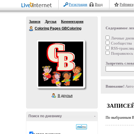
Регистрация
Вход
Рейтинги
Записи
Друзья
Комментарии
Содержимое ле
Coloring Pages GBColoring
Личные днев
Сообщества
RSS-трансля
Понравилось
Запретить слова
Внимание!
Автор
В друзья
ЗАПИСЕЙ
Поиск по дневнику
-
По выбранным Ва