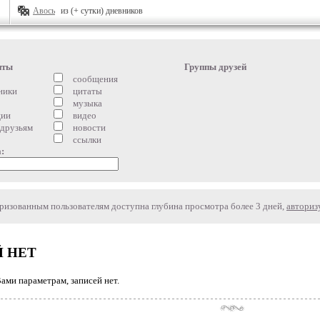
Авось
из (+ сутки) дневников
нты
Группы друзей
сообщения
ники
цитаты
музыка
ции
видео
 друзьям
новости
ссылки
:
изованным пользователям доступна глубина просмотра более 3 дней,
авториз
 НЕТ
ми параметрам, записей нет.