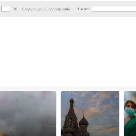
..
..
20
Следующие 20 сообщений»
В ленте: