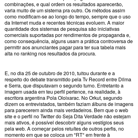
combinações, e qual ordem os resultados aparecerão,
varia muito de um sistema pra outro. Os métodos assim
como modificam-se ao longo do tempo, sempre que o uso
da Internet muda e recentes técnicas evoluem. A maior
quantidade dos sistemas de pesquisa são iniciativas
comerciais suportadas por rendimentos de propaganda e,
como consequência, alguns usam a prática controversa de
permitir aos anunciantes pagar para ter sua tabela mais
alta no ranking nos resultados da procura.
E, no dia 25 de outubro de 2010, tuitou durante e a
respeito do debate transmitido pela Tv Record entre Dilma
e Serra, que disputavam o segundo turno. Entretanto a
imagem usada em teu perfil pertence, na realidade, à
escritora argentina Pola Oloixarac. No Orkut, segundo
dizem os entrevistados, também faziam álbuns de imagens
para parecerem ainda mais verdadeiros. Bem que o web
site e o perfil no Twitter do Seja Dita Verdade não estejam
mais ativos, é possível descobrir alguns vestígios seus
pela web. A começar pelos retuítes de outros perfis, no
momento em que se coloca um "RT" em frente à