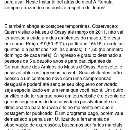
para usar. Neste instante irei atrás do meu! A Renata
sempre arrazando nos posts a respeito de Jeans!
E também abriga exposições temporárias. Observação:
Quem visitar o Museu d´Orsay até março de 2011, não vai
ter acesso a cada um dos ambientes do museu. Ele está
em obras. Preço: € 9,50, € 7 (a partir das 16h15, exceto às
quintas, e a partir das 18h, às quintas), € 1,50 (no primeiro
domingo de cada mês). O ingresso é gratuito destinado a
pessoas de 5 a dezoito anos e para participantes da
Comunidade dos Amigos do Museu d´Orsay. Aproveite: é
possível obter os ingressos na web. Seus visitantes terão
acesso a um conteúdo novo com uma compreensão
desigual e poderá até ser que seu blogueiro convidado
seja especializado em um tema que você não é. Um outro
privilégio de ter sangue novo em teu website é o evento de
que os seguidores do teu convidado possivelmente se
direcionarão para teu web site no momento em que o
postagem for publicado. É um programa pago, porém vale
demasiado a pena usar. Utilizando a ferramenta de
observação de expressões, buscamos por “artes marciais