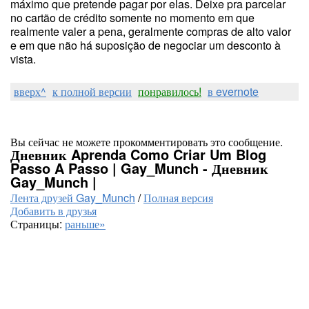
máximo que pretende pagar por elas. Deixe pra parcelar
no cartão de crédito somente no momento em que
realmente valer a pena, geralmente compras de alto valor
e em que não há suposição de negociar um desconto à
vista.
вверх^
к полной версии
понравилось!
в evernote
Вы сейчас не можете прокомментировать это сообщение.
Дневник Aprenda Como Criar Um Blog
Passo A Passo | Gay_Munch - Дневник
Gay_Munch |
Лента друзей Gay_Munch
/
Полная версия
Добавить в друзья
Страницы:
раньше»