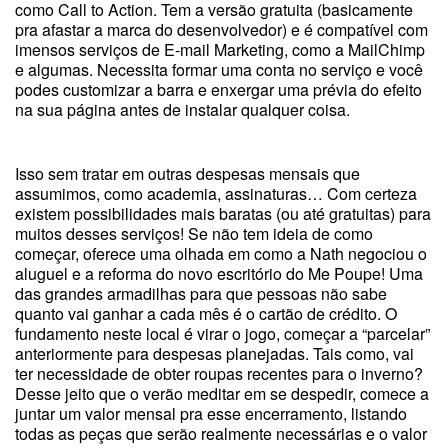
como Call to Action. Tem a versão gratuita (basicamente
pra afastar a marca do desenvolvedor) e é compatível com
imensos serviços de E-mail Marketing, como a MailChimp
e algumas. Necessita formar uma conta no serviço e você
podes customizar a barra e enxergar uma prévia do efeito
na sua página antes de instalar qualquer coisa.
Isso sem tratar em outras despesas mensais que
assumimos, como academia, assinaturas… Com certeza
existem possibilidades mais baratas (ou até gratuitas) para
muitos desses serviços! Se não tem ideia de como
começar, oferece uma olhada em como a Nath negociou o
aluguel e a reforma do novo escritório do Me Poupe! Uma
das grandes armadilhas para que pessoas não sabe
quanto vai ganhar a cada mês é o cartão de crédito. O
fundamento neste local é virar o jogo, começar a “parcelar”
anteriormente para despesas planejadas. Tais como, vai
ter necessidade de obter roupas recentes para o inverno?
Desse jeito que o verão meditar em se despedir, comece a
juntar um valor mensal pra esse encerramento, listando
todas as peças que serão realmente necessárias e o valor