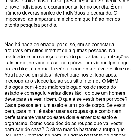
mistas”. Obtivemos uma surpresa negativa. Somente vinte
e nove indivíduos procuram por tal termo por dia. É um
número deveras nanico de indivíduos procurando. O
impecável ao amparar um nicho em que há ao menos
oitenta pesquisa por dia.
Não há nada de errado, por si só, em se conectar a
arquivos em sítios internet de algumas pessoas. Na
realidade, é um serviço oferecido por várias organizações.
Tais como, se você quiser comprovar um vídeoclipe longo
no teu blog, é normal fazer o upload do arquivo de filme no
YouTube ou em sítios internet parelhos e, logo após,
incoroporar o vídeoclipe ao seu sítio internet. O MHM
dialogou com 4 dos maiores blogueiros de moda do
estado e conseguiu várias dicas fácil do que um homem
deve para se vestir bem. O que é se vestir bem por você?
Cada pessoa tem um estilo e um tipo de corpo. Se vestir
bem, para mim, é saber usar as roupas que combinam
perfeitamente visando estes dois elementos: estilo e
organismo. Como você decide as roupas que vai vestir
para sair de casa? O clima manda bastante a roupa que
vou usar. Contudo no geral eu adoro bastante de brincar