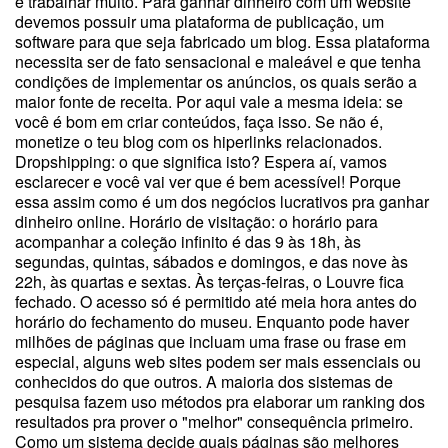
e trabalhar muito. Para ganhar dinheiro com um website
devemos possuir uma plataforma de publicação, um
software para que seja fabricado um blog. Essa plataforma
necessita ser de fato sensacional e maleável e que tenha
condições de implementar os anúncios, os quais serão a
maior fonte de receita. Por aqui vale a mesma ideia: se
você é bom em criar conteúdos, faça isso. Se não é,
monetize o teu blog com os hiperlinks relacionados.
Dropshipping: o que significa isto? Espera aí, vamos
esclarecer e você vai ver que é bem acessível! Porque
essa assim como é um dos negócios lucrativos pra ganhar
dinheiro online. Horário de visitação: o horário para
acompanhar a coleção infinito é das 9 às 18h, às
segundas, quintas, sábados e domingos, e das nove às
22h, às quartas e sextas. Às terças-feiras, o Louvre fica
fechado. O acesso só é permitido até meia hora antes do
horário do fechamento do museu. Enquanto pode haver
milhões de páginas que incluam uma frase ou frase em
especial, alguns web sites podem ser mais essenciais ou
conhecidos do que outros. A maioria dos sistemas de
pesquisa fazem uso métodos pra elaborar um ranking dos
resultados pra prover o "melhor" consequência primeiro.
Como um sistema decide quais páginas são melhores