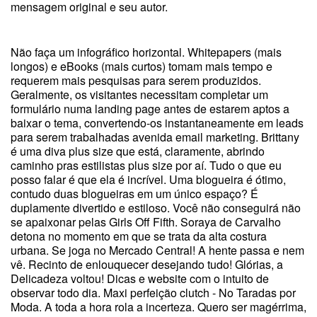
mensagem original e seu autor.
Não faça um infográfico horizontal. Whitepapers (mais
longos) e eBooks (mais curtos) tomam mais tempo e
requerem mais pesquisas para serem produzidos.
Geralmente, os visitantes necessitam completar um
formulário numa landing page antes de estarem aptos a
baixar o tema, convertendo-os instantaneamente em leads
para serem trabalhadas avenida email marketing. Brittany
é uma diva plus size que está, claramente, abrindo
caminho pras estilistas plus size por aí. Tudo o que eu
posso falar é que ela é incrível. Uma blogueira é ótimo,
contudo duas blogueiras em um único espaço? É
duplamente divertido e estiloso. Você não conseguirá não
se apaixonar pelas Girls Off Fifth. Soraya de Carvalho
detona no momento em que se trata da alta costura
urbana. Se joga no Mercado Central! A hente passa e nem
vê. Recinto de enlouquecer desejando tudo! Glórias, a
Delicadeza voltou! Dicas e website com o intuito de
observar todo dia. Maxi perfeição clutch - No Taradas por
Moda. A toda a hora rola a incerteza. Quero ser magérrima,