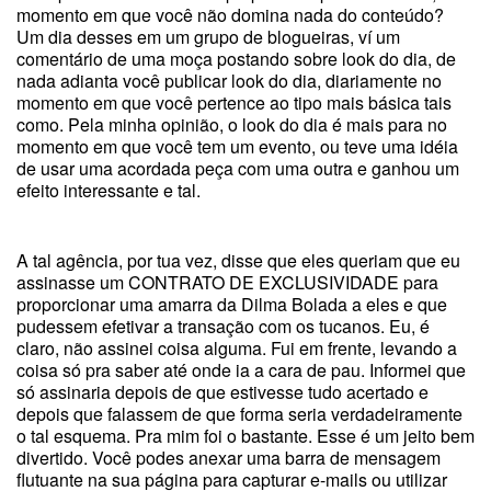
momento em que você não domina nada do conteúdo?
Um dia desses em um grupo de blogueiras, ví um
comentário de uma moça postando sobre look do dia, de
nada adianta você publicar look do dia, diariamente no
momento em que você pertence ao tipo mais básica tais
como. Pela minha opinião, o look do dia é mais para no
momento em que você tem um evento, ou teve uma idéia
de usar uma acordada peça com uma outra e ganhou um
efeito interessante e tal.
A tal agência, por tua vez, disse que eles queriam que eu
assinasse um CONTRATO DE EXCLUSIVIDADE para
proporcionar uma amarra da Dilma Bolada a eles e que
pudessem efetivar a transação com os tucanos. Eu, é
claro, não assinei coisa alguma. Fui em frente, levando a
coisa só pra saber até onde ia a cara de pau. Informei que
só assinaria depois de que estivesse tudo acertado e
depois que falassem de que forma seria verdadeiramente
o tal esquema. Pra mim foi o bastante. Esse é um jeito bem
divertido. Você podes anexar uma barra de mensagem
flutuante na sua página para capturar e-mails ou utilizar