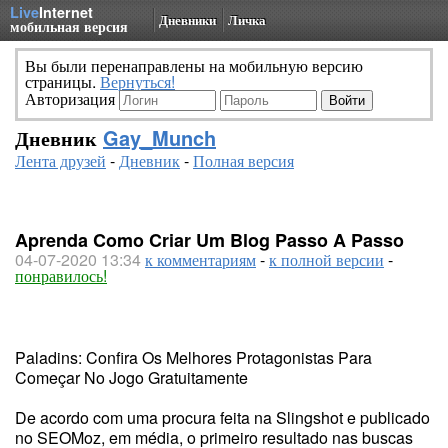
Live
Internet
Дневники
Личка
мобильная версия
Вы были перенаправлены на мобильную версию
страницы.
Вернуться!
Авторизация
Дневник
Gay_Munch
Лента друзей
-
Дневник
-
Полная версия
Aprenda Como Criar Um Blog Passo A Passo
04-07-2020 13:34
к комментариям
-
к полной версии
-
понравилось!
Paladins: Confira Os Melhores Protagonistas Para
Começar No Jogo Gratuitamente
De acordo com uma procura feita na Slingshot e publicado
no SEOMoz, em média, o primeiro resultado nas buscas