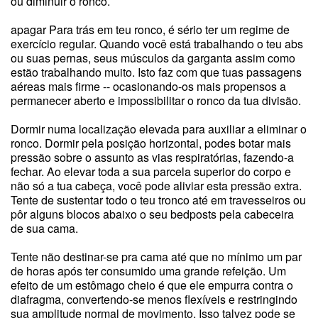
ou diminuir o ronco.
apagar Para trás em teu ronco, é sério ter um regime de
exercício regular. Quando você está trabalhando o teu abs
ou suas pernas, seus músculos da garganta assim como
estão trabalhando muito. Isto faz com que tuas passagens
aéreas mais firme -- ocasionando-os mais propensos a
permanecer aberto e impossibilitar o ronco da tua divisão.
Dormir numa localização elevada para auxiliar a eliminar o
ronco. Dormir pela posição horizontal, podes botar mais
pressão sobre o assunto as vias respiratórias, fazendo-a
fechar. Ao elevar toda a sua parcela superior do corpo e
não só a tua cabeça, você pode aliviar esta pressão extra.
Tente de sustentar todo o teu tronco até em travesseiros ou
pôr alguns blocos abaixo o seu bedposts pela cabeceira
de sua cama.
Tente não destinar-se pra cama até que no mínimo um par
de horas após ter consumido uma grande refeição. Um
efeito de um estômago cheio é que ele empurra contra o
diafragma, convertendo-se menos flexíveis e restringindo
sua amplitude normal de movimento. Isso talvez pode se