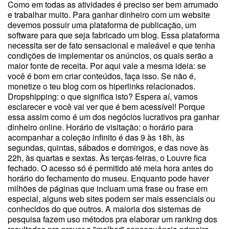
Como em todas as atividades é preciso ser bem arrumado
e trabalhar muito. Para ganhar dinheiro com um website
devemos possuir uma plataforma de publicação, um
software para que seja fabricado um blog. Essa plataforma
necessita ser de fato sensacional e maleável e que tenha
condições de implementar os anúncios, os quais serão a
maior fonte de receita. Por aqui vale a mesma ideia: se
você é bom em criar conteúdos, faça isso. Se não é,
monetize o teu blog com os hiperlinks relacionados.
Dropshipping: o que significa isto? Espera aí, vamos
esclarecer e você vai ver que é bem acessível! Porque
essa assim como é um dos negócios lucrativos pra ganhar
dinheiro online. Horário de visitação: o horário para
acompanhar a coleção infinito é das 9 às 18h, às
segundas, quintas, sábados e domingos, e das nove às
22h, às quartas e sextas. Às terças-feiras, o Louvre fica
fechado. O acesso só é permitido até meia hora antes do
horário do fechamento do museu. Enquanto pode haver
milhões de páginas que incluam uma frase ou frase em
especial, alguns web sites podem ser mais essenciais ou
conhecidos do que outros. A maioria dos sistemas de
pesquisa fazem uso métodos pra elaborar um ranking dos