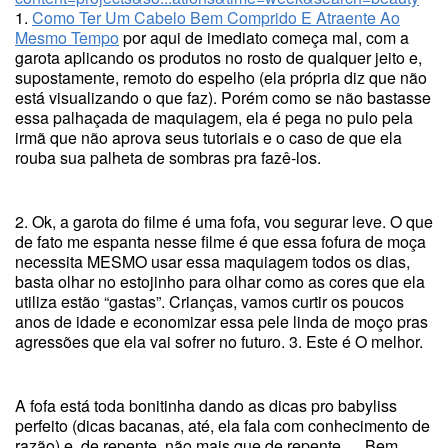
1.
Como Ter Um Cabelo Bem Comprido E Atraente Ao
Mesmo Tempo
por aqui de imediato começa mal, com a
garota aplicando os produtos no rosto de qualquer jeito e,
supostamente, remoto do espelho (ela própria diz que não
está visualizando o que faz). Porém como se não bastasse
essa palhaçada de maquiagem, ela é pega no pulo pela
irmã que não aprova seus tutoriais e o caso de que ela
rouba sua palheta de sombras pra fazê-los.
2. Ok, a garota do filme é uma fofa, vou segurar leve. O que
de fato me espanta nesse filme é que essa fofura de moça
necessita MESMO usar essa maquiagem todos os dias,
basta olhar no estojinho para olhar como as cores que ela
utiliza estão “gastas”. Crianças, vamos curtir os poucos
anos de idade e economizar essa pele linda de moço pras
agressões que ela vai sofrer no futuro. 3. Este é O melhor.
A fofa está toda bonitinha dando as dicas pro babyliss
perfeito (dicas bacanas, até, ela fala com conhecimento de
razão) e, de repente, não mais que de repente…. Bem,