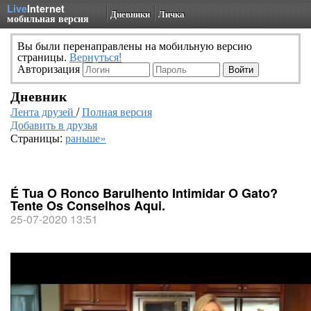
Live
Internet
Дневники
Личка
мобильная версия
Вы были перенаправлены на мобильную версию
страницы.
Вернуться!
Авторизация
Дневник
Лента друзей
/
Полная версия
Добавить в друзья
Страницы:
раньше»
É Tua O Ronco Barulhento Intimidar O Gato?
Tente Os Conselhos Aqui.
25-07-2020 13:51