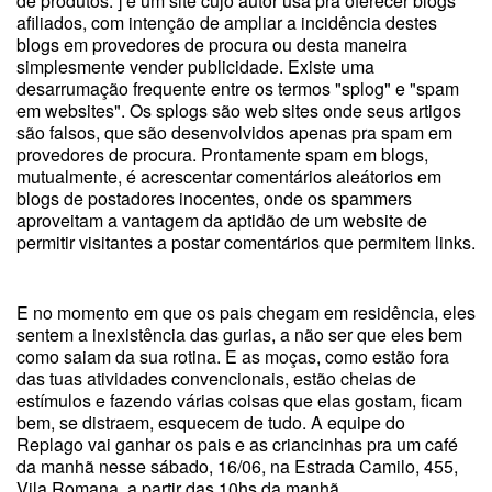
de produtos. ] é um site cujo autor usa pra oferecer blogs
afiliados, com intenção de ampliar a incidência destes
blogs em provedores de procura ou desta maneira
simplesmente vender publicidade. Existe uma
desarrumação frequente entre os termos "splog" e "spam
em websites". Os splogs são web sites onde seus artigos
são falsos, que são desenvolvidos apenas pra spam em
provedores de procura. Prontamente spam em blogs,
mutualmente, é acrescentar comentários aleátorios em
blogs de postadores inocentes, onde os spammers
aproveitam a vantagem da aptidão de um website de
permitir visitantes a postar comentários que permitem links.
E no momento em que os pais chegam em residência, eles
sentem a inexistência das gurias, a não ser que eles bem
como saiam da sua rotina. E as moças, como estão fora
das tuas atividades convencionais, estão cheias de
estímulos e fazendo várias coisas que elas gostam, ficam
bem, se distraem, esquecem de tudo. A equipe do
Replago vai ganhar os pais e as criancinhas pra um café
da manhã nesse sábado, 16/06, na Estrada Camilo, 455,
Vila Romana, a partir das 10hs da manhã.