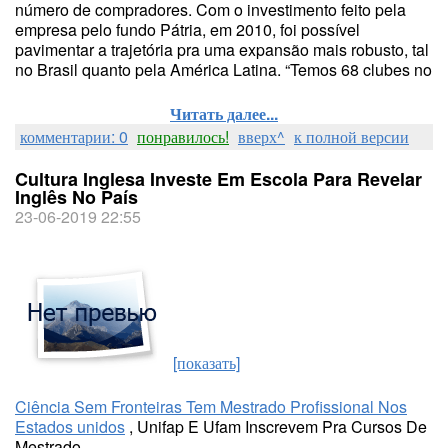
número de compradores. Com o investimento feito pela
empresa pelo fundo Pátria, em 2010, foi possível
pavimentar a trajetória pra uma expansão mais robusto, tal
no Brasil quanto pela América Latina. “Temos 68 clubes no
Читать далее...
комментарии: 0
понравилось!
вверх^
к полной версии
Cultura Inglesa Investe Em Escola Para Revelar
Inglês No País
23-06-2019 22:55
[показать]
Ciência Sem Fronteiras Tem Mestrado Profissional Nos
Estados unidos
, Unifap E Ufam Inscrevem Pra Cursos De
Mestrado