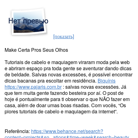
[показать]
Make Certa Pros Seus Olhos
Tutoriais de cabelo e maquiagem viraram moda pela web
e abriram espaço pra toda gente se aventurar dando dicas
de beldade. Salvas novas excessões, é possível encontrar
dicas bacanas pra escoltar em residência.
Biquínis
https://www.pajaris.com.br
: salvas novas excessões. Já
que tem muita gente fazendo besteira por aí. O post de
hoje é pontualmente para ti observar o que NÃO fazer em
casa, além de doar umas boas risadas. Com vocês, “Os
piores tutoriais de cabelo e maquiagem da internet”.
Referência:
https://www.behance.net/search?
content=projects&so...ations&time=week&search=beauty