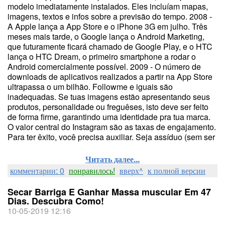
modelo imediatamente instalados. Eles incluíam mapas,
imagens, textos e infos sobre a previsão do tempo. 2008 -
A Apple lança a App Store e o iPhone 3G em julho. Três
meses mais tarde, o Google lança o Android Marketing,
que futuramente ficará chamado de Google Play, e o HTC
lança o HTC Dream, o primeiro smartphone a rodar o
Android comercialmente possível. 2009 - O número de
downloads de aplicativos realizados a partir na App Store
ultrapassa o um bilhão. Followme e iguais são
inadequadas. Se tuas imagens estão apresentando seus
produtos, personalidade ou freguêses, isto deve ser feito
de forma firme, garantindo uma identidade pra tua marca.
O valor central do Instagram são as taxas de engajamento.
Para ter êxito, você precisa auxiliar. Seja assíduo (sem ser
Читать далее...
комментарии: 0
понравилось!
вверх^
к полной версии
Secar Barriga E Ganhar Massa muscular Em 47
Dias. Descubra Como!
10-05-2019 12:16