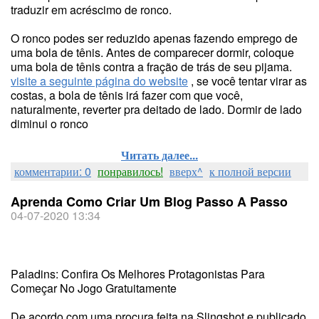
traduzir em acréscimo de ronco.
O ronco podes ser reduzido apenas fazendo emprego de
uma bola de tênis. Antes de comparecer dormir, coloque
uma bola de tênis contra a fração de trás de seu pijama.
visite a seguinte página do website
, se você tentar virar as
costas, a bola de tênis irá fazer com que você,
naturalmente, reverter pra deitado de lado. Dormir de lado
diminui o ronco
Читать далее...
комментарии: 0
понравилось!
вверх^
к полной версии
Aprenda Como Criar Um Blog Passo A Passo
04-07-2020 13:34
Paladins: Confira Os Melhores Protagonistas Para
Começar No Jogo Gratuitamente
De acordo com uma procura feita na Slingshot e publicado