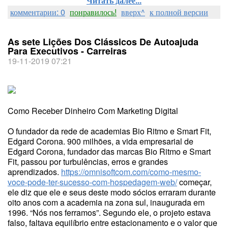
Читать далее...
комментарии: 0
понравилось!
вверх^
к полной версии
As sete Lições Dos Clássicos De Autoajuda
Para Executivos - Carreiras
19-11-2019 07:21
Como Receber Dinheiro Com Marketing Digital
O fundador da rede de academias Bio Ritmo e Smart Fit,
Edgard Corona. 900 milhões, a vida empresarial de
Edgard Corona, fundador das marcas Bio Ritmo e Smart
Fit, passou por turbulências, erros e grandes
aprendizados.
https://omnisoftcom.com/como-mesmo-
voce-pode-ter-sucesso-com-hospedagem-web/
começar,
ele diz que ele e seus deste modo sócios erraram durante
oito anos com a academia na zona sul, inaugurada em
1996. “Nós nos ferramos”. Segundo ele, o projeto estava
falso, faltava equilíbrio entre estacionamento e o valor que