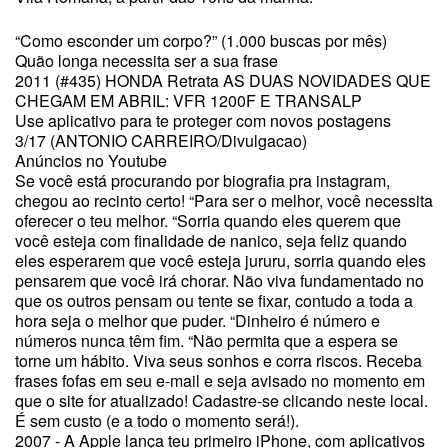
“Como esconder um corpo?” (1.000 buscas por mês)
Quão longa necessita ser a sua frase
2011 (#435) HONDA Retrata AS DUAS NOVIDADES QUE
CHEGAM EM ABRIL: VFR 1200F E TRANSALP
Use aplicativo para te proteger com novos postagens
3/17 (ANTONIO CARREIRO/Divulgacao)
Anúncios no Youtube
Se você está procurando por biografia pra instagram,
chegou ao recinto certo! “Para ser o melhor, você necessita
oferecer o teu melhor. “Sorria quando eles querem que
você esteja com finalidade de nanico, seja feliz quando
eles esperarem que você esteja jururu, sorria quando eles
pensarem que você irá chorar. Não viva fundamentado no
que os outros pensam ou tente se fixar, contudo a toda a
hora seja o melhor que puder. “Dinheiro é número e
números nunca têm fim. “Não permita que a espera se
torne um hábito. Viva seus sonhos e corra riscos. Receba
frases fofas em seu e-mail e seja avisado no momento em
que o site for atualizado! Cadastre-se clicando neste local.
É sem custo (e a todo o momento será!).
2007 - A Apple lança teu primeiro iPhone, com aplicativos