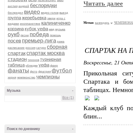
ЧЕМПИОНАТ
акаб
Читать далее
беспорядки
англия
андрей
видео
беспредел
видео голов
выезд
группа
жеребьевка
звери
игра с
калиниченко
Метки:
календарь
ЧЕМПИОНА
жидами
инопланетяне
корзина
кубок уефа
мвд
музыка
оукб
победа
песни
помощь
премьер-лига
посев
рама
сборная
СПАРТАК НА П
расписание
россия
сатурн
спартак москва
спартак
стадион
турнирная
тихонов
Воскресенье, 21 Октя
таблица
уефа
ублюдки
фаер
фанаты
футбол
фото
фратрия
Прикольная си
чемпионы
херня
чемпионство
Спартака и бо
таблицах. Немно
Музыка
-
Все (1)
Каждый клуб по
блин...
Поиск по дневнику
-