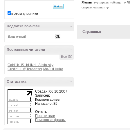
Метки:
турнирная таблица
Ч
спартак чемпион
в этом дневнике
Подписка по e-mail
-
Страницы:
Постоянные читатели
-
Все (5)
Gabl1k_IS_bLINd_
Alisia-sky
Gustie_Luff
Terdanser
МаЛыЫшКа
Статистика
-
Создан: 06.10.2007
Записей:
Комментариев:
Написано: 85
Отчеты:
Посетители
Поисковые фразы