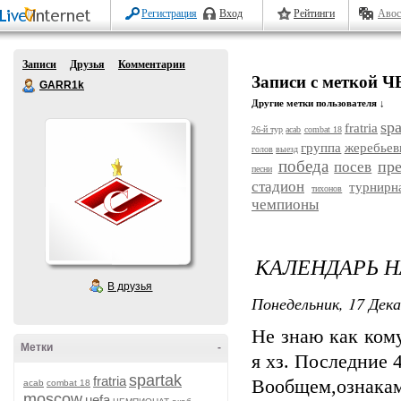
Регистрация
Вход
Рейтинги
Авос
Записи
Друзья
Комментарии
Записи с меткой
GARR1k
Другие метки пользователя ↓
sp
fratria
26-й тур
acab
combat 18
группа
жеребьев
голов
выезд
победа
пре
посев
песни
стадион
турнирн
тихонов
чемпионы
КАЛЕНДАРЬ 
В друзья
Понедельник, 17 Дека
Не знаю как кому
Метки
-
я хз. Последние
spartak
fratria
Вообщем,ознакам
acab
combat 18
moscow
uefa