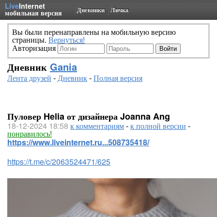
Live
Internet
Дневники
Личка
мобильная версия
Вы были перенаправлены на мобильную версию
страницы.
Вернуться!
Авторизация
Дневник
Gania
Лента друзей
-
Дневник
-
Полная версия
Пуловер Helia от дизайнера Joanna Ang
18-12-2024 18:58
к комментариям
-
к полной версии
-
понравилось!
https://www.liveinternet.ru...508735418/
https://t.me/c/2063524471/625