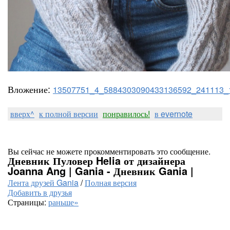
Вложение:
13507751_4_5884303090433136592_241113_1
вверх^
к полной версии
понравилось!
в evernote
Вы сейчас не можете прокомментировать это сообщение.
Дневник Пуловер Helia от дизайнера
Joanna Ang | Gania - Дневник Gania |
Лента друзей Gania
/
Полная версия
Добавить в друзья
Страницы:
раньше»