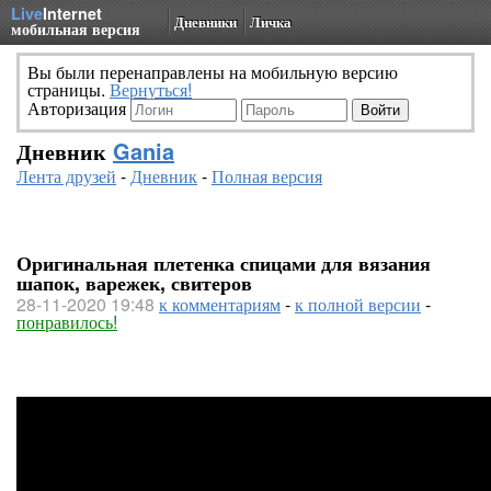
Live
Internet
Дневники
Личка
мобильная версия
Вы были перенаправлены на мобильную версию
страницы.
Вернуться!
Авторизация
Дневник
Gania
Лента друзей
-
Дневник
-
Полная версия
Оригинальная плетенка спицами для вязания
шапок, варежек, свитеров
28-11-2020 19:48
к комментариям
-
к полной версии
-
понравилось!