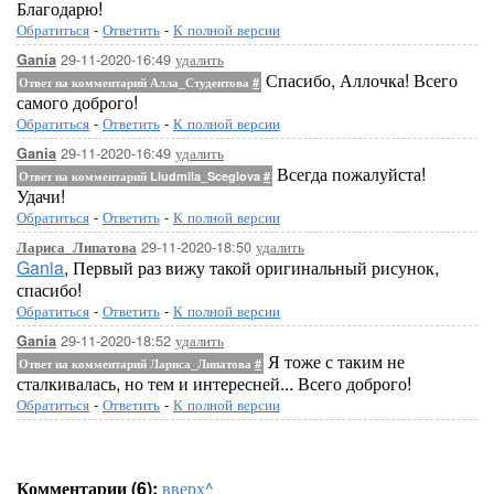
Благодарю!
Обратиться
-
Ответить
-
К полной версии
29-11-2020-16:49
удалить
Gania
Спасибо, Аллочка! Всего
Ответ на комментарий Алла_Студентова
#
самого доброго!
Обратиться
-
Ответить
-
К полной версии
29-11-2020-16:49
удалить
Gania
Всегда пожалуйста!
Ответ на комментарий Liudmila_Sceglova
#
Удачи!
Обратиться
-
Ответить
-
К полной версии
29-11-2020-18:50
удалить
Лариса_Липатова
Gania
, Первый раз вижу такой оригинальный рисунок,
спасибо!
Обратиться
-
Ответить
-
К полной версии
29-11-2020-18:52
удалить
Gania
Я тоже с таким не
Ответ на комментарий Лариса_Липатова
#
сталкивалась, но тем и интересней... Всего доброго!
Обратиться
-
Ответить
-
К полной версии
Комментарии (6):
вверх^