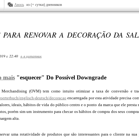
Авось
из (+ сутки) дневников
S PARA RENOVAR A DECORAÇÃO DA SAL
019 г. 22:40
+ в цитатник
o mais
"esquecer" Do Possível Downgrade
 Merchandising (OVM) tem como intuito otimizar a taxa de conversão e tradu
/woerterbuch/englisch-deutsch/decoracao
encarregada por esta atividade precisa c
alores, ideais, hábitos de vida do público centro e o ponto da marca que ele presta
tos, porém sim um instrumento para checar os hábitos de compra dos seus comprado
margem alta.
servar uma rotatividade de produtos que são interessantes para o cliente na sua 