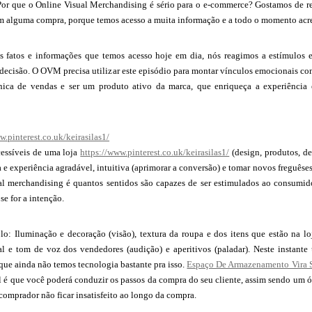
 Por que o Online Visual Merchandising é sério para o e-commerce? Gostamos de re
m alguma compra, porque temos acesso a muita informação e a todo o momento acre
s fatos e informações que temos acesso hoje em dia, nós reagimos a estímulos 
decisão. O OVM precisa utilizar este episódio para montar vínculos emocionais co
nica de vendas e ser um produto ativo da marca, que enriqueça a experiência
w.pinterest.co.uk/keirasilas1/
cessíveis de uma loja
https://www.pinterest.co.uk/keirasilas1/
(design, produtos, de
a e experiência agradável, intuitiva (aprimorar a conversão) e tomar novos freguêses.
al merchandising é quantos sentidos são capazes de ser estimulados ao consumido
se for a intenção.
: Iluminação e decoração (visão), textura da roupa e dos itens que estão na loj
cal e tom de voz dos vendedores (audição) e aperitivos (paladar). Neste instante
 que ainda não temos tecnologia bastante pra isso.
Espaço De Armazenamento Vira S
l é que você poderá conduzir os passos da compra do seu cliente, assim sendo um 
comprador não ficar insatisfeito ao longo da compra.