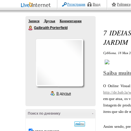
Регистрация
Вход
Рейтинги
Записи
Друзья
Комментарии
Galbraith Porterfield
7 IDEIA
JARDIM
Суббота, 18 Мая 2
Saiba muit
O Online Visual
http://de.bab.la
В друзья
em que atua, os v
listagem de produ
itens que são de 
Поиск по дневнику
-
Assim sendo, pre