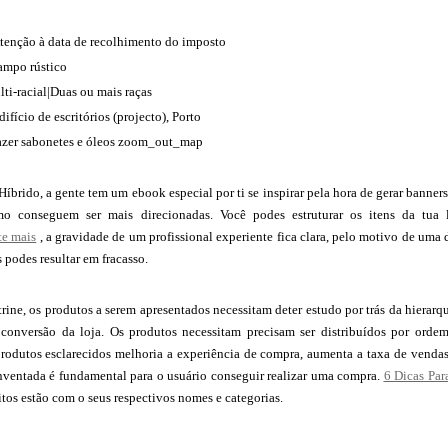
tenção à data de recolhimento do imposto
ampo rústico
ti-racial|Duas ou mais raças
ifício de escritórios (projecto), Porto
azer sabonetes e óleos zoom_out_map
Híbrido, a gente tem um ebook especial por ti se inspirar pela hora de gerar banne
o conseguem ser mais direcionadas. Você podes estruturar os itens da tua 
te mais
, a gravidade de um profissional experiente fica clara, pelo motivo de uma
podes resultar em fracasso.
ne, os produtos a serem apresentados necessitam deter estudo por trás da hierarqu
 conversão da loja. Os produtos necessitam precisam ser distribuídos por orde
produtos esclarecidos melhoria a experiência de compra, aumenta a taxa de ven
ventada é fundamental para o usuário conseguir realizar uma compra.
6 Dicas Pa
ritos estão com o seus respectivos nomes e categorias.