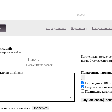
« Пред. запись
—
К дневнику
—
След. запись 
ь
ентарий:
 пароль на сайте:
Комментарий можно доб
нужно будет ввести сим
Напоминание пароля
тария:
смайлики
Прикрепить картинк
Переводить URL в
Подписаться на к
Подписать карти
рафии: (найти ошибки)