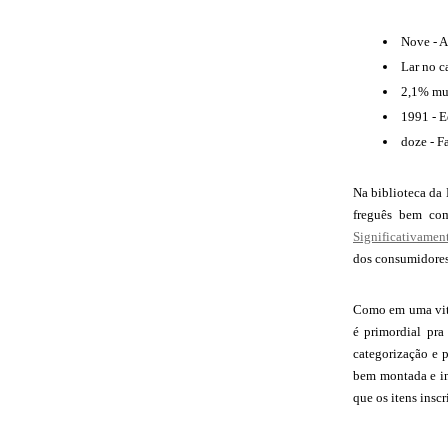
Nove - A
Lar no c
2,1% mul
1991 - Ed
doze - F
Na biblioteca da 
freguês bem com
Significativamen
dos consumidores 
Como em uma vitri
é primordial pra
categorização e 
bem montada e in
que os itens insc