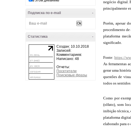
в этом дневнике
negócio digital.
principalmente e
Подписка по e-mail
-
Porém, apesar do
procedimento de 
plataforma mecâ
Статистика
-
significado.
Создан: 10.10.2018
Записей:
Комментариев:
Fonte:
https://ww
Написано: 48
As ferramentas a
Отчеты:
gerar uma históri
Посетители
Поисковые фразы
questões de visu
todos os sentidos 
Como por exemplo
(olfato), som lo
inibição técnica,
plataforma digita
elaborado para o 