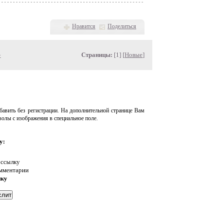
Нравится
Поделиться
»
Страницы:
[1] [
Новые
]
авить без регистрации. На дополнительной странице Вам
волы с изображения в специальное поле.
у:
 ссылку
омментарии
нку