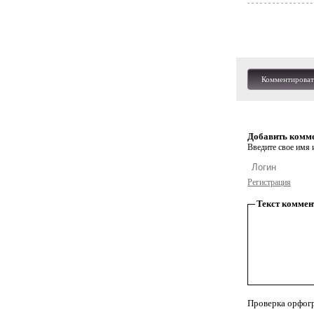
Комментироват
Добавить комм
Введите свое имя и
Регистрация
Текст коммен
Проверка орфог