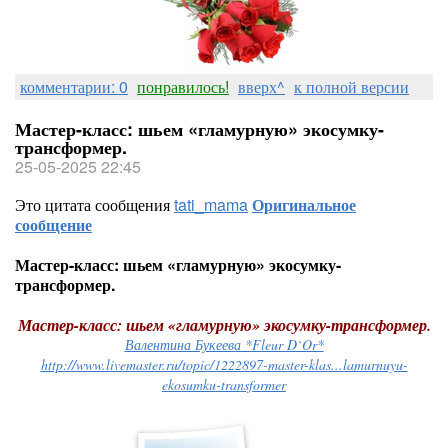
комментарии: 0
понравилось!
вверх^
к полной версии
Мастер-класс: шьем «гламурную» экосумку-
трансформер.
25-05-2025 22:45
Это цитата сообщения
tati_mama
Оригинальное
сообщение
Мастер-класс: шьем «гламурную» экосумку-
трансформер.
Мастер-класс: шьем «гламурную» экосумку-трансформер.
Валентина Букеева *Fleur D`Or*
http://www.livemaster.ru/topic/1222897-master-klas...lamurnuyu-
ekosumku-transformer