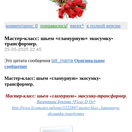
комментарии: 0
понравилось!
вверх^
к полной версии
Мастер-класс: шьем «гламурную» экосумку-
трансформер.
25-05-2025 22:45
Это цитата сообщения
tati_mama
Оригинальное
сообщение
Мастер-класс: шьем «гламурную» экосумку-
трансформер.
Мастер-класс: шьем «гламурную» экосумку-трансформер.
Валентина Букеева *Fleur D`Or*
http://www.livemaster.ru/topic/1222897-master-klas...lamurnuyu-
ekosumku-transformer