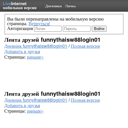
Live
Internet
Дневники
Личка
мобильная версия
Вы были перенаправлены на мобильную версию
страницы.
Вернуться!
Авторизация
Лента друзей funnythaisw88login01
Дневник funnythaisw88login01
/
Полная версия
Добавить в друзья
Страницы:
раньше»
Лента друзей funnythaisw88login01
Дневник funnythaisw88login01
/
Полная версия
Добавить в друзья
Страницы:
раньше»