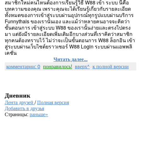
สมาชิกใหม่คนไหนต้องการเรียนรู้วิธี W88 เข้า ระบบ นี่คือ
บทความของคุณ เพราะคุณจะได้เรียนรู้เกี่ยวกับรายละเอียด
ทั้งหมดของการเข้าสู่ระบบผ่านอุปกรณ์ทุกรูปแบบผ่านบริการ
Funnythais ของเรานั่นเอง และแม้ว่าหลายคนอาจจะคิดว่า
ขั้นตอนการ เข้าสู่ระบบ W88 ของเรานั้นง่ายและตรงไปตรง
มา แต่ยังมีรายละเอียดเพิ่มเติมอีกบางส่วนที่เราคิดว่าสมาชิก
ทุกคนต้องทราบไว้ ไม่ว่าจะเป็นขั้นตอนการ W88 ล็อกอิน เข้า
สู่ระบบผ่านเว็บไซต์ยราวเซอร์ W88 Login ระบบผ่านแอพพลิ
เคชั่น
Читать далее...
комментарии: 0
понравилось!
вверх^
к полной версии
Дневник
Лента друзей
/
Полная версия
Добавить в друзья
Страницы:
раньше»