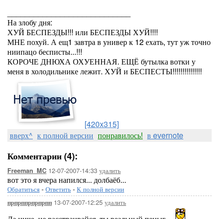
____________________________
На злобу дня:
ХУЙ БЕСПЕЗДЫ!!! или БЕСПЕЗДЫ ХУЙ!!!!
МНЕ похуй. А ещ1 завтра в универ к 12 ехать, тут уж точно
ниипацо бесписты...!!!
КОРОЧЕ ДНЮХА ОХУЕННАЯ. ЕЩЁ бутылка вотки у
меня в холодильнике лежит. ХУЙ и БЕСПЕСТЫ!!!!!!!!!!!!!!!
[420x315]
вверх^
к полной версии
понравилось!
в evernote
Комментарии (4):
12-07-2007-14:33
удалить
Freeman_MC
вот это я вчера напился... долбаёб...
Обратиться
-
Ответить
-
К полной версии
13-07-2007-12:25
удалить
прпрппрпрпрпп
Да ниче, не расстраивайся, ты реальный пецыг