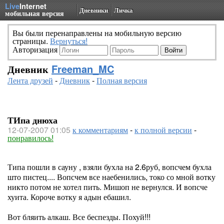
Live
Internet
Дневники
Личка
мобильная версия
Вы были перенаправлены на мобильную версию
страницы.
Вернуться!
Авторизация
Дневник
Freeman_MC
Лента друзей
-
Дневник
-
Полная версия
ТИпа днюха
12-07-2007 01:05
к комментариям
-
к полной версии
-
понравилось!
Типа пошли в сауну , взяли бухла на 2.6руб, вопсчем бухла
што пистец.... Вопсчем все наебенились, токо со мной вотку
никто потом не хотел пить. Мишоп не вернулся. И вопсче
хуита. Короче вотку я адын ебашил.
Вот бляить алкаш. Все беспезды. Похуй!!!