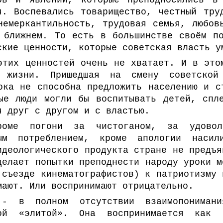
ов и явлений, которые преподносились в
я. Воспевались товарищество, честный тру
немеркантильность, трудовая семья, любов
 ближнем. То есть в большинстве своём п
ские ценности, которые советская власть у
этих ценностей очень не хватает. И в это
й жизни. Пришедшая на смену советской 
ока не способна предложить населению и с
ые люди могли бы воспитывать детей, спл
я друг с другом и с властью.
роме погони за чистоганом, за удовол
ным потреблением, кроме апологии наси
идеологического продукта стране не предъя
делает попытки преподнести народу уроки м
 съезде кинематографистов) к патриотизму 
мают. Или воспринимают отрицательно.
 - в полном отсутствии взаимопониман
ной «элитой». Она воспринимается как 