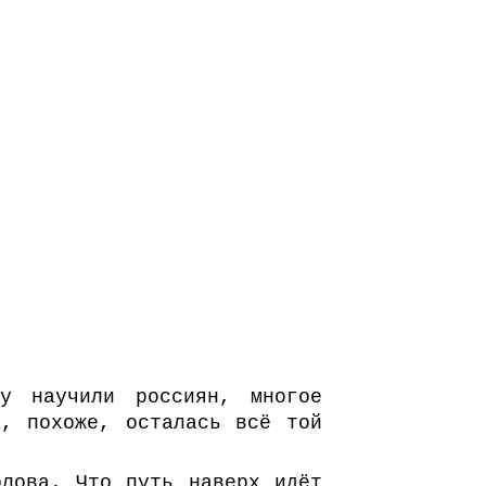
му научили россиян, многое
а, похоже, осталась всё той
олова. Что путь наверх идёт