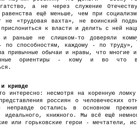
гатство, а не через служение Отечеств
 равенства ещё меньше, чем при социализ
т не «трудовая вахта», не воинский подв
 прислониться к власти и делить с ней нац
 и раньше не слишком-то доверяли комм
- по способностям, каждому - по труду»,
ла привычные обычаи и нравы, что многие и
енные ориентиры - кому и во что ве
ься.
 и кривде
то интересно: несмотря на коренную ломку
представления россиян о человеческих от
и неправде остались в основном прежн
, идеального, книжного. Мы всё ещё немно
кие или горьковские герои - мечтатели, ис