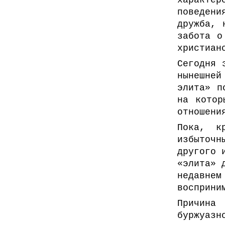
характер
поведени
дружба, 
забота о
христиан
Сегодня 
нынешне
элита» п
на котор
отношени
Пока, к
избыточ
другого 
«элита» 
недавнем
восприни
Причина
буржуаз