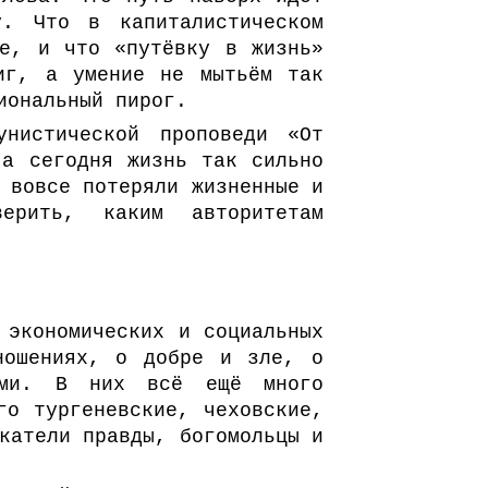
у. Что в капиталистическом
ме, и что «путёвку в жизнь»
иг, а умение не мытьём так
иональный пирог.
унистической проповеди «От
 а сегодня жизнь так сильно
 вовсе потеряли жизненные и
рить, каким авторитетам
 экономических и социальных
ношениях, о добре и зле, о
ими. В них всё ещё много
го тургеневские, чеховские,
катели правды, богомольцы и