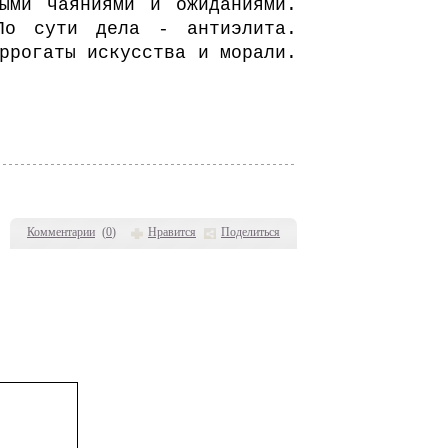
ыми чаяниями и ожиданиями.
По сути дела - антиэлита.
ррогаты искусства и морали.
Комментарии
(
0
)
Нравится
Поделиться