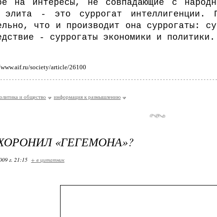
ое на интересы, не совпадающие с народн
я элита - это суррогат интеллигенции. 
ельно, что и производит она суррогаты: су
едствие - суррогаты экономики и политики.
www.aif.ru/society/article/26100
олитика и общество
информация к размышлению
ХОРОНИЛ «ГЕГЕМОНА»?
009 г. 21:15
+ в цитатник