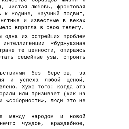
 качестве образцов жизни и
д, чистая любовь, фронтовая
ь к Родине, научный подвиг,
онятные и известные в веках
мело впрягла в свою телегу.
м одна из острейших проблем
интеллигенции «буржуазная
тране те ценности, опираясь
етать семейные узы, строить
ьствиями без берегов, за
лия и успеха любой ценой,
влено. Хуже того: когда эта
орали или призывает (как на
и «соборности», люди это не
ия между народом и новой
нечто чуждое, враждебное,