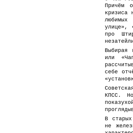
Причём о
кризиса 
любимых 
улице», 
про Шти
незатейл
Выбирая 
или «Ча
рассчиты
себе отч
«установ
Советска
КПСС. Н
показух
прогляды
В старых
не желез