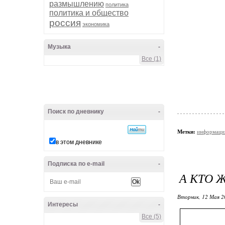
размышлению
политика
политика и общество
россия
экономика
Музыка
-
Все (1)
Поиск по дневнику
-
Метки:
информаци
в этом дневнике
Подписка по e-mail
-
А КТО 
Вторник, 12 Мая 2
Интересы
-
Все (5)