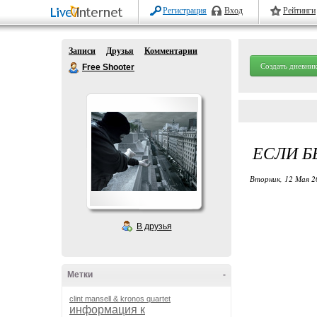
Регистрация
Вход
Рейтинги
Записи
Друзья
Комментарии
Создать дневник
Free Shooter
ЕСЛИ Б
Вторник, 12 Мая 2
В друзья
Метки
-
clint mansell & kronos quartet
информация к