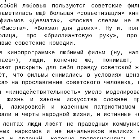
собой любовью пользуются советские фи
наметилась ещё большая «совьетизация» кин
фильмов «Девчата», «Москва слезам не 
«Высота», «Вокзал для двоих». Ну и, кон
рлица, про «бриллиантовую руку», про
ивые советские комедии.
в кинопрограммке любимый фильм (ну, нап
паев»), люди, конечно же, понимают
вают раскрыть для себя правду советской ж
ёт, что фильмы снимались в условиях цен
ка» на прославление советского человека, 
я «кинодействительность» умело моделиров
о жизнь и законы искусства сложнее пр
ой, лакировкой и казённым патриотизмом
вали и черты народной жизни, и истинные ч
 лентах люди любят не праведных коммуни
ных наркомов и не начальников великих 