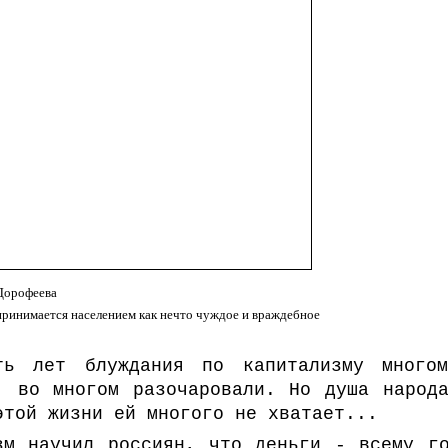
Дорофеева
принимается населением как нечто чуждое и враждебное
ть лет блуждания по капитализму много
, во многом разочаровали. Но душа народ
этой жизни ей многого не хватает...
зм научил россиян, что деньги - всему г