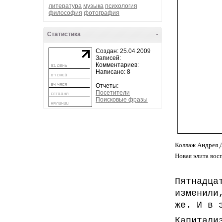
литература
музыка
психология
философия
фотография
Статистика
-
Создан: 25.04.2009
Записей:
Комментариев:
Написано: 8
Отчеты:
Посетители
Поисковые фразы
Коллаж Андрея 
Новая элита вос
Пятнадца
изменили
же. И в 
Капитали