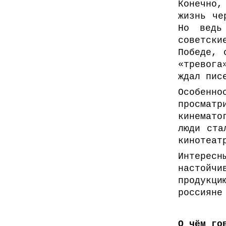
Конечно,
жизнь че
Но ведь
советск
Победе, 
«тревога
ждал пис
Особенн
просма
кинемато
люди ста
кинотеат
Интересн
настойч
продукци
россияне
О чём го