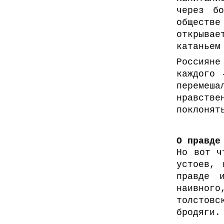
через бо
обществе
открывае
катаньем
Россияне
каждого 
перемеша
нравств
поклонят
О правде
Но вот ч
устоев, 
правде 
наивного
толстовс
бродяги.