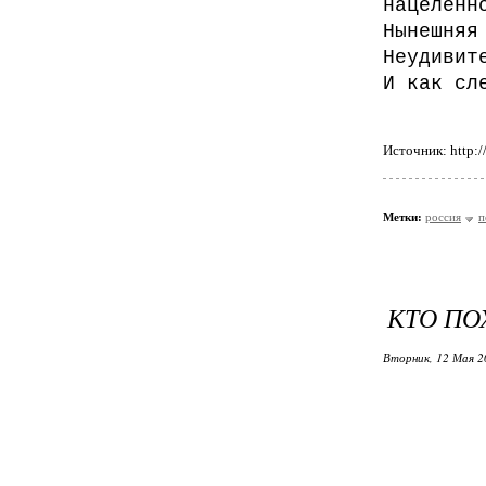
нацеленн
Нынешня
Неудивит
И как сл
Источник: http://
Метки:
россия
п
КТО ПО
Вторник, 12 Мая 2