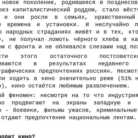
 новое поколение, родившееся в позднесо
рез капиталистический роддом, стало жёст
 и они росли в семьях, нравственный 
ие времена и установки. И неслучайно 
о народных страданиях живёт и в тех, кт
», не получал ломоть чёрного хлеба в ка
ем с фронта и не обливался слезами над по
ости этого остаточного постсоветс
триваются в результатах недавнего
графических предпочтениях россиян. Несмот
ли ходить в кино значительно реже (51% 
р), кино остаётся любимым развлечением.
ый феномен: несмотря на то что индустри
иво продвигают на экраны западную и 
ю - боевики, фильмы ужасов, криминальны
 отдают предпочтение национальным лентам.
ворит кино?