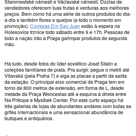
Staromestské námestí e Václavské námestí. Dúzias de
vendedores oferecem tuas frutas e verduras aos melhores
preços. Bem como há uma série de outros produtos do dia-
a-dia e também flores e queijos (a todo o momento em
promoção).
Compras Em San Juan
estão à espera na
Holesovice trznice todo sábado entre 9 e 17h. Pessoas de
todo a nação irão a Praga garimpar produtos de segunda
mão.
Há tudo, desde fotos do líder soviético Josef Stalin a
coleções familiares de prata. Pra surgir, pegue o metrô até
Vltavská (pela Praha 7) e siga as placas a partir da saída
da estação. O principal eixo comercial de Praga tem em
torno de 800 metros de extensão, em forma de L, desde
metade da Praça Wenceslas até a esquina à direta entre
Na Príkope e Myslbek Center. Por este curto espaço há
três galerias de lojas de abundantes andares com todas as
grifes internacionais e uma sensacional abundância de
butiques e antiquários.