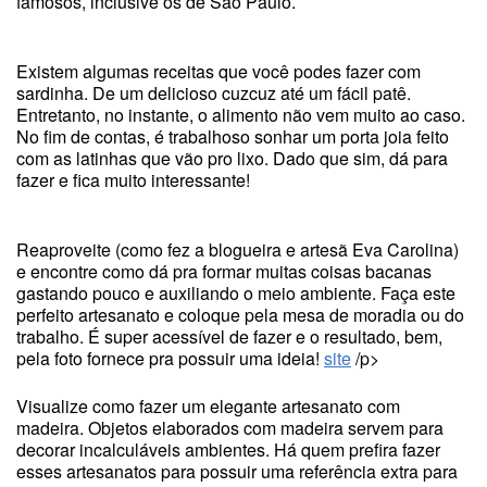
famosos, inclusive os de São Paulo.
Existem algumas receitas que você podes fazer com
sardinha. De um delicioso cuzcuz até um fácil patê.
Entretanto, no instante, o alimento não vem muito ao caso.
No fim de contas, é trabalhoso sonhar um porta joia feito
com as latinhas que vão pro lixo. Dado que sim, dá para
fazer e fica muito interessante!
Reaproveite (como fez a blogueira e artesã Eva Carolina)
e encontre como dá pra formar muitas coisas bacanas
gastando pouco e auxiliando o meio ambiente. Faça este
perfeito artesanato e coloque pela mesa de moradia ou do
trabalho. É super acessível de fazer e o resultado, bem,
pela foto fornece pra possuir uma ideia!
site
/p>
Visualize como fazer um elegante artesanato com
madeira. Objetos elaborados com madeira servem para
decorar incalculáveis ambientes. Há quem prefira fazer
esses artesanatos para possuir uma referência extra para