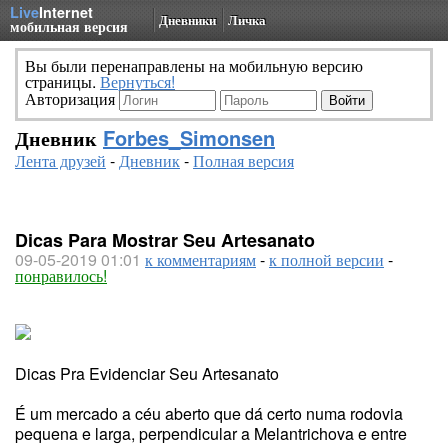
Live
Internet
Дневники
Личка
мобильная версия
Вы были перенаправлены на мобильную версию
страницы.
Вернуться!
Авторизация
Дневник
Forbes_Simonsen
Лента друзей
-
Дневник
-
Полная версия
Dicas Para Mostrar Seu Artesanato
09-05-2019 01:01
к комментариям
-
к полной версии
-
понравилось!
Dicas Pra Evidenciar Seu Artesanato
É um mercado a céu aberto que dá certo numa rodovia
pequena e larga, perpendicular a Melantrichova e entre