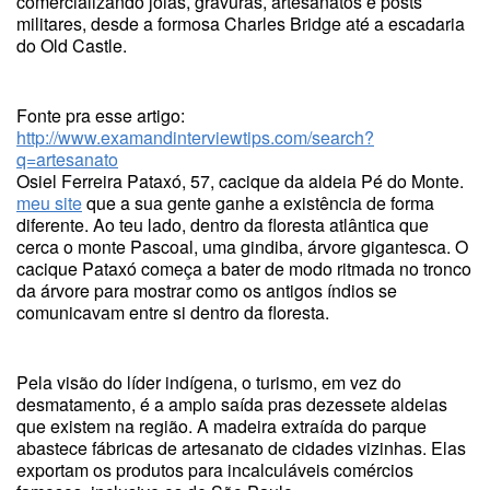
comercializando joias, gravuras, artesanatos e posts
militares, desde a formosa Charles Bridge até a escadaria
do Old Castle.
Fonte pra esse artigo:
http://www.examandinterviewtips.com/search?
q=artesanato
Osiel Ferreira Pataxó, 57, cacique da aldeia Pé do Monte.
meu site
que a sua gente ganhe a existência de forma
diferente. Ao teu lado, dentro da floresta atlântica que
cerca o monte Pascoal, uma gindiba, árvore gigantesca. O
cacique Pataxó começa a bater de modo ritmada no tronco
da árvore para mostrar como os antigos índios se
comunicavam entre si dentro da floresta.
Pela visão do líder indígena, o turismo, em vez do
desmatamento, é a amplo saída pras dezessete aldeias
que existem na região. A madeira extraída do parque
abastece fábricas de artesanato de cidades vizinhas. Elas
exportam os produtos para incalculáveis comércios