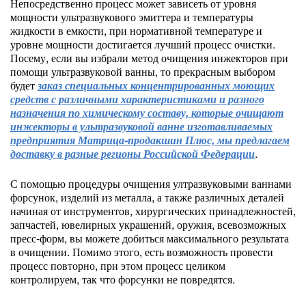
Непосредственно процесс может зависеть от уровня
мощности ультразвукового эмиттера и температуры
жидкости в емкости, при нормативной температуре и
уровне мощности достигается лучший процесс очистки.
Посему, если вы избрали метод очищения инжекторов при
помощи ультразвуковой ванны, то прекрасным выбором
будет
заказ специальных концентрированных моющих
средств с различными характеристиками и разного
назначения по химическому составу, которые очищают
инжекторы в ультразвуковой ванне изготавливаемых
предприятия Матрица-продакшин Плюс, мы предлагаем
доставку в разные регионы Российской Федерации
.
С помощью процедуры очищения ултразвуковыми ваннами
форсунок, изделий из металла, а также различных деталей
начиная от инструментов, хирургических принадлежностей,
запчастей, ювелирных украшений, оружия, всевозможных
пресс-форм, вы можете добиться максимального результата
в очищении. Помимо этого, есть возможность провести
процесс повторно, при этом процесс целиком
контролируем, так что форсунки не повредятся.