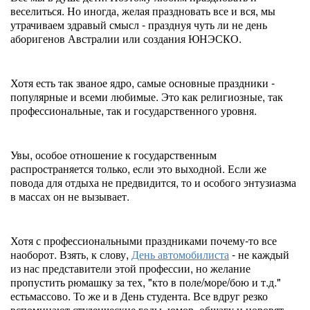
веселиться. Но иногда, желая праздновать все и вся, мы
утрачиваем здравый смысл - празднуя чуть ли не день
аборигенов Австралии или создания ЮНЭСКО.
Хотя есть так званое ядро, самые основные праздники -
популярные и всеми любимые. Это как религиозные, так
профессиональные, так и государственного уровня.
Увы, особое отношение к государственным
распространяется только, если это выходной. Если же
повода для отдыха не предвидится, то и особого энтузиазма
в массах он не вызывает.
Хотя с профессиональными праздниками почему-то все
наоборот. Взять, к слову,
День автомобилиста
- не каждый
из нас представители этой профессии, но желание
пропустить рюмашку за тех, "кто в поле/море/бою и т.д."
естьмассово. То же и в День студента. Все вдруг резко
вспоминают студенческие годы, юмор, общагу и норовят