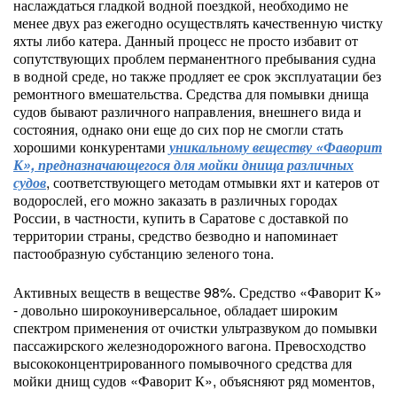
наслаждаться гладкой водной поездкой, необходимо не
менее двух раз ежегодно осуществлять качественную чистку
яхты либо катера. Данный процесс не просто избавит от
сопутствующих проблем перманентного пребывания судна
в водной среде, но также продляет ее срок эксплуатации без
ремонтного вмешательства. Средства для помывки днища
судов бывают различного направления, внешнего вида и
состояния, однако они еще до сих пор не смогли стать
хорошими конкурентами
уникальному веществу «Фаворит
К», предназначающегося для мойки днища различных
судов
, соответствующего методам отмывки яхт и катеров от
водорослей, его можно заказать в различных городах
России, в частности, купить в Саратове с доставкой по
территории страны, средство безводно и напоминает
пастообразную субстанцию зеленого тона.
Активных веществ в веществе 98%. Средство «Фаворит К»
- довольно широкоуниверсальное, обладает широким
спектром применения от очистки ультразвуком до помывки
пассажирского железнодорожного вагона. Превосходство
высококонцентрированного помывочного средства для
мойки днищ судов «Фаворит К», объясняют ряд моментов,