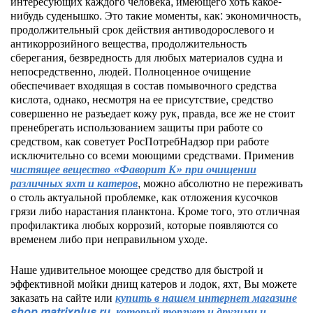
интересующих каждого человека, имеющего хоть какое-
нибудь суденышко. Это такие моменты, как: экономичность,
продолжительный срок действия антиводорослевого и
антикоррозийного вещества, продолжительность
сберегания, безвредность для любых материалов судна и
непосредственно, людей. Полноценное очищение
обеспечивает входящая в состав помывочного средства
кислота, однако, несмотря на ее присутствие, средство
совершенно не разъедает кожу рук, правда, все же не стоит
пренебрегать использованием защиты при работе со
средством, как советует РосПотребНадзор при работе
исключительно со всеми моющими средствами. Применив
чистящее вещество «Фаворит К» при очищении
различных яхт и катеров
, можно абсолютно не переживать
о столь актуальной проблемке, как отложения кусочков
грязи либо нарастания планктона. Кроме того, это отличная
профилактика любых коррозий, которые появляются со
временем либо при неправильном уходе.
Наше удивительное моющее средство для быстрой и
эффективной мойки днищ катеров и лодок, яхт, Вы можете
заказать на сайте или
купить в нашем интернет магазине
shop.matrixplus.ru
, который
торгует и другими и