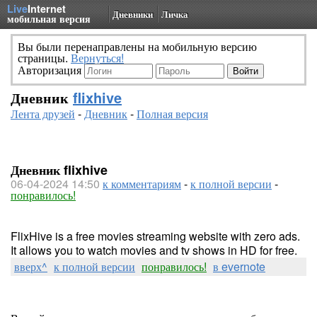
Live
Internet
Дневники
Личка
мобильная версия
Вы были перенаправлены на мобильную версию
страницы.
Вернуться!
Авторизация
Дневник
flixhive
Лента друзей
-
Дневник
-
Полная версия
Дневник flixhive
06-04-2024 14:50
к комментариям
-
к полной версии
-
понравилось!
FlixHive is a free movies streaming website with zero ads.
It allows you to watch movies and tv shows in HD for free.
вверх^
к полной версии
понравилось!
в evernote