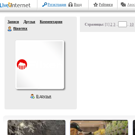
Регистрация
Вход
Рейтинги
Авос
Записи
Друзья
Комментарии
Страницы:
[1]
2
3
..
..
10
flixermx
В друзья