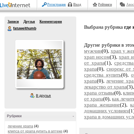
Регистрация
Вход
Рейтинги
Авос
Записи
Друзья
Комментарии
Выбрана рубрика
где
fatuwelthumb
Другие рубрики в это
мужчин
(0),
храп у же
храп носом
(3),
храп и
от храпа
(1),
средств
храпа
(0),
снорекс от 
средства купить
(0),
о
храпа
(0),
лечение хра
лекарство от храпа
(3)
храпа отзывы
(0),
клип
В друзья
от храпа
(0),
как лечит
храпа женщине
(2),
к
домашних условиях
(1
Рубрики
-
храпа в домашних усл
лечение храпа
(4)
клипса от храпа купить в аптеке
(4)