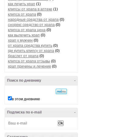
как лечить храп
(1)
клипсы от храпа в аптеке
(1)
клипса от храпа
(0)
народные средства от храпа
(0)
снорекс средство от храпа
(0)
клипса от храпа цена
(0)
как вылечить храп
(0)
храп у мужчин
(0)
от храпа средства купить
(0)
где купить клипсу от храпа
(0)
браслет от храпа
(0)
клипса от храпа отзывы
(0)
храп причины и лечение
(0)
Поиск по дневнику
-
в этом дневнике
Подписка по e-mail
-