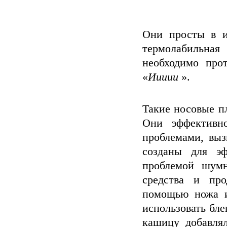
Они просты в и
термолабильна
необходимо про
«
Иииии
».
Такие носовые п
Они эффективн
проблемами, вы
созданы для э
проблемой шумн
средства и про
помощью ножа и
использовать бл
кашицу добавля