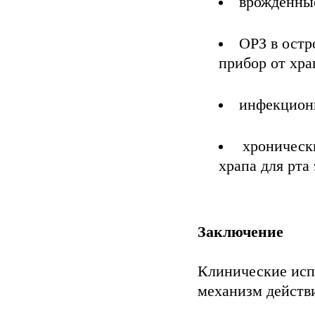
врожденные
ОРЗ в остр
прибор от хра
инфекционн
хроническ
храпа для рта
Заключение
Клинические исп
механизм действи