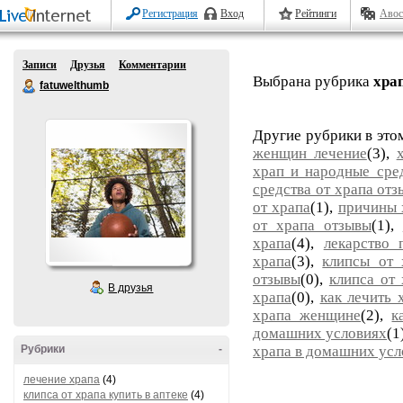
Регистрация
Вход
Рейтинги
Авос
Записи
Друзья
Комментарии
Выбрана рубрика
хра
fatuwelthumb
Другие рубрики в это
женщин лечение
(3),
храп и народные сре
средства от храпа от
от храпа
(1),
причины 
от храпа отзывы
(1),
храпа
(4),
лекарство 
храпа
(3),
клипсы от 
отзывы
(0),
клипса от 
В друзья
храпа
(0),
как лечить 
храпа женщине
(2),
к
домашних условиях
(1
Рубрики
-
храпа в домашних усл
лечение храпа
(4)
клипса от храпа купить в аптеке
(4)