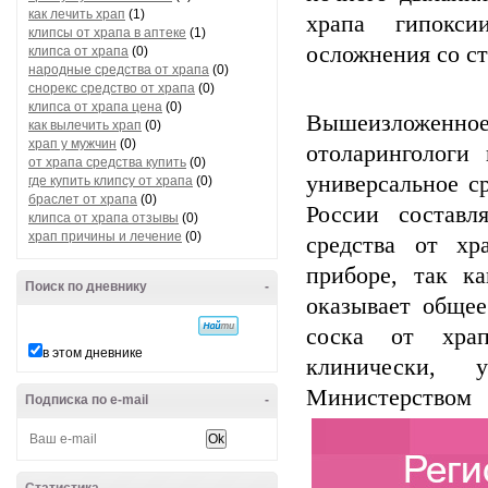
как лечить храп
(1)
храпа гипокси
клипсы от храпа в аптеке
(1)
осложнения со с
клипса от храпа
(0)
народные средства от храпа
(0)
снорекс средство от храпа
(0)
клипса от храпа цена
(0)
Вышеизложенно
как вылечить храп
(0)
храп у мужчин
(0)
отоларингологи
от храпа средства купить
(0)
универсальное с
где купить клипсу от храпа
(0)
браслет от храпа
(0)
России составл
клипса от храпа отзывы
(0)
храп причины и лечение
(0)
средства от хр
приборе, так к
Поиск по дневнику
-
оказывает общее
соска от храп
в этом дневнике
клинически, 
Министер
Подписка по e-mail
-