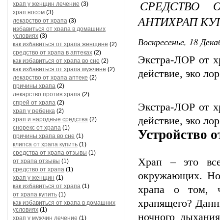
СРЕДСТВО 
храп у женщин лечение
(3)
храп носом
(3)
АНТИХРАП КУ
лекарство от храпа
(3)
избавиться от храпа в домашних
условиях
(3)
Воскресенье, 18 Дека
как избавиться от храпа женщине
(2)
средство от храпа в аптеках
(2)
Экстра-ЛОР от х
как избавиться от храпа во сне
(2)
как избавиться от храпа мужчине
(2)
действие, эко лор
лекарство от храпа аптеке
(2)
причины храпа
(2)
лекарство против храпа
(2)
спрей от храпа
(2)
Экстра-ЛОР от х
храп у ребенка
(2)
действие, эко лор
храп и народные средства
(2)
снорекс от храпа
(1)
Устройство о
причины храпа во сне
(1)
клипса от храпа купить
(1)
средства от храпа отзывы
(1)
Храп – это все
от храпа отзывы
(1)
средство от храпа
(1)
окружающих. Но 
храп у женщин
(1)
как избавиться от храпа
(1)
храпа о том, ч
от храпа купить
(1)
храпящего? Данн
как избавиться от храпа в домашних
условиях
(1)
ночного дыхания
храп у мужчин лечение
(1)