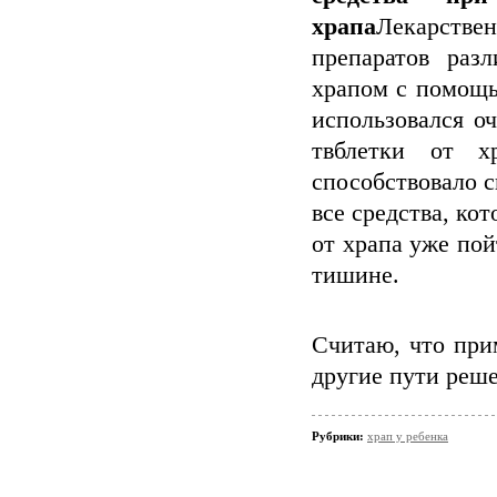
храпа
Лекарстве
препаратов раз
храпом с помощь
использовался о
твблетки от х
способствовало 
все средства, ко
от храпа уже пой
тишине.
Считаю, что при
другие пути реш
Рубрики:
храп у ребенка