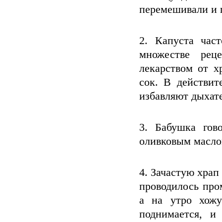
перемешивали и 
2. Капуста час
множестве рец
лекарством от х
сок. В действит
избавляют дыхате
3. Бабушка гов
оливковым маслом
4. Зачастую храп
проводилось про
а на утро хожу
поднимается, и