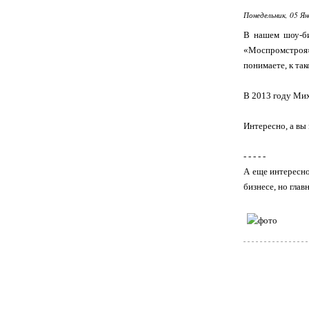
Понедельник, 05 Ян
В нашем шоу-би
«Моспромстроя»
понимаете, к та
В 2013 году Мих
Интересно, а вы
- - - - -
А еще интересно
бизнесе, но гла