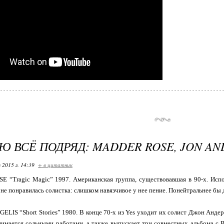
 ВСЁ ПОДРЯД: MADDER ROSE, JON AN
 2015 г. 14:39
+ в цитатник
 “Tragic Magic” 1997. Американская группа, существовавшая в 90-х. Испо
 не понравилась солистка: слишком навязчивое у нее пение. Понейтральнее б
ELIS “Short Stories” 1980. В конце 70-х из Yes уходит их солист Джон Андер
нимается сольными работами, а также выпускает три совместных альбома с В