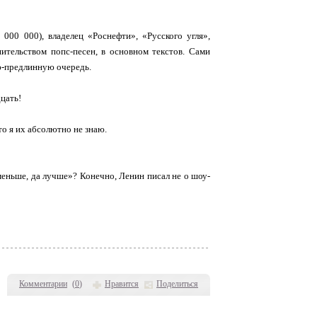
00 000), владелец «Роснефти», «Русского угля»,
тельством попс-песен, в основном текстов. Сами
ю-предлинную очередь.
цать!
то я их абсолютно не знаю.
еньше, да лучше»? Конечно, Ленин писал не о шоу-
Комментарии
(
0
)
Нравится
Поделиться