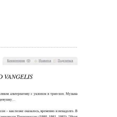
Комментарии
(
0
)
Нравится
Поделиться
D VANGELIS
лняли альтернативу с уклоном в трип-хоп. Музыка
ы девушку…
сон – как позже оказалось, временно и ненадолго. В
ангелисом Папатанассиу (1980, 1981, 1983). “Short