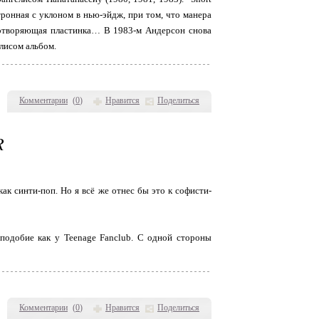
тронная с уклоном в нью-эйдж, при том, что манера
иротворяющая пластинка… В 1983-м Андерсон снова
елисом альбом.
Комментарии
(
0
)
Нравится
Поделиться
R
как синти-поп. Но я всё же отнес бы это к софисти-
одобие как у Teenage Fanclub. С одной стороны
Комментарии
(
0
)
Нравится
Поделиться