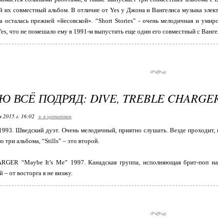
ый их совместный альбом. В отличие от Yes у Джона и Вангелиса музыка элек
а осталась прежней «йесовской». “Short Stories” - очень мелодичная и ум
Yes, что не помешало ему в 1991-м выпустить еще один его совместный с Ванг
 ВСЁ ПОДРЯД: DIVE, TREBLE CHARGE
я 2015 г. 16:02
+ в цитатник
” 1993. Шведский дуэт. Очень мелодичный, приятно слушать. Везде проходит, 
о три альбома, “Stills” – это второй.
GER “Maybe It’s Me” 1997. Канадская группа, исполняющая брит-поп нап
й – от восторга я не визжу.