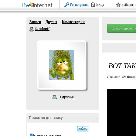
Регистрация
Вход
Рейтинги
Записи
Друзья
Комментарии
Создать дневник
fandeeff
ВОТ ТА
Пятница, 09 Январ
В друзья
Поиск по дневнику
-