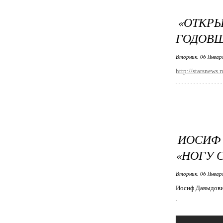
«ОТК
ГОДОВ
Вторник, 06 Январ
http://starsnews
ИОСИФ
«НОГУ 
Вторник, 06 Январ
Иосиф Давыдович
.