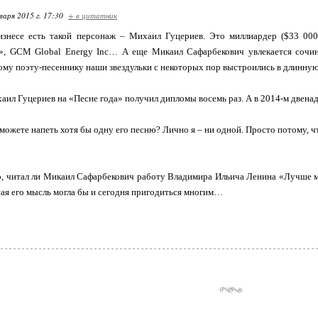
варя 2015 г. 17:30
+ в цитатник
знесе есть такой персонаж – Михаил Гуцериев. Это миллиардер ($33 000 0
, GCM Global Energy Inc… А еще Микаил Сафарбекович увлекается сочини
кому поэту-песеннику наши звездульки с некоторых пор выстроились в длинну
аил Гуцериев на «Песне года» получил дипломы восемь раз. А в 2014-м двенад
 можете напеть хотя бы одну его песню? Лично я – ни одной. Просто потому, ч
, читал ли Микаил Сафарбекович работу Владимира Ильича Ленина «Лучше м
вная его мысль могла бы и сегодня пригодиться многим…