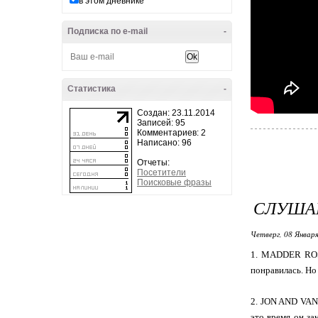
в этом дневнике
Подписка по e-mail
-
Статистика
-
Создан: 23.11.2014
Записей: 95
Комментариев: 2
Написано: 96
Отчеты:
Посетители
Поисковые фразы
СЛУШАЮ
Четверг, 08 Января
1. MADDER ROSE
понравилась. Но
2. JON AND VANG
это время он за