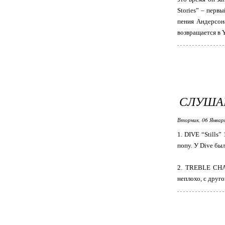
Stories” – перв
пения Андерсон
возвращается в 
СЛУШАЮ
Вторник, 06 Январ
1. DIVE “Stills
попу. У Dive был
2. TREBLE CHAR
неплохо, с друго