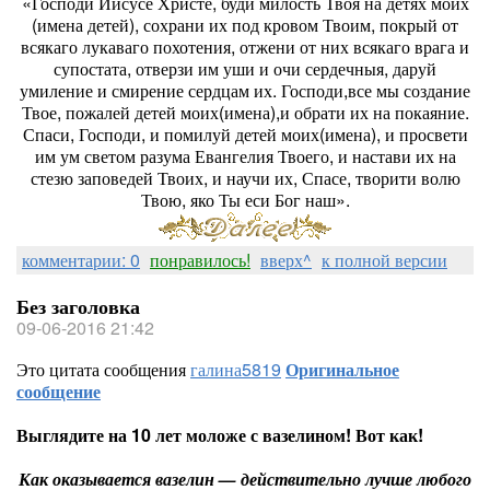
«Господи Иисусе Христе, буди милость Твоя на детях моих
(имена детей), сохрани их под кровом Твоим, покрый от
всякаго лукаваго похотения, отжени от них всякаго врага и
супостата, отверзи им уши и очи сердечныя, даруй
умиление и смирение сердцам их. Господи,все мы создание
Твое, пожалей детей моих(имена),и обрати их на покаяние.
Спаси, Господи, и помилуй детей моих(имена), и просвети
им ум светом разума Евангелия Твоего, и настави их на
стезю заповедей Твоих, и научи их, Спасе, творити волю
Твою, яко Ты еси Бог наш».
комментарии: 0
понравилось!
вверх^
к полной версии
Без заголовка
09-06-2016 21:42
Это цитата сообщения
галина5819
Оригинальное
сообщение
Выглядите на 10 лет моложе с вазелином! Вот как!
Как оказывается вазелин — действительно лучше любого