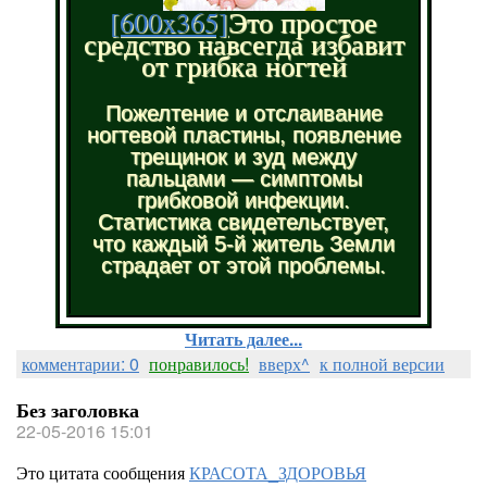
[600x365]
Это простое
средство навсегда избавит
от грибка ногтей
Пожелтение и отслаивание
ногтевой пластины, появление
трещинок и зуд между
пальцами — симптомы
грибковой инфекции.
Статистика свидетельствует,
что каждый 5-й житель Земли
страдает от этой проблемы.
Читать далее...
комментарии: 0
понравилось!
вверх^
к полной версии
Без заголовка
22-05-2016 15:01
Это цитата сообщения
КРАСОТА_ЗДОРОВЬЯ