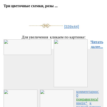
Три цветочные схемки, розы ...
[339x44]
Для увеличения кликаем по картинке:
Читать
далее...
комментарии:
0
понравилось!
вверх^
к
полной версии