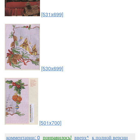
[531x699]
[530x699]
[501x700]
комментарии: 0
понравилось!
вверх^
к полной версии