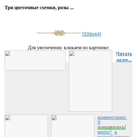
Три цветочные схемки, розы ...
[339x44]
Для увеличения кликаем по картинке:
Читать
далее...
комментарии:
0
понравилось!
вверх^
к
полной версии