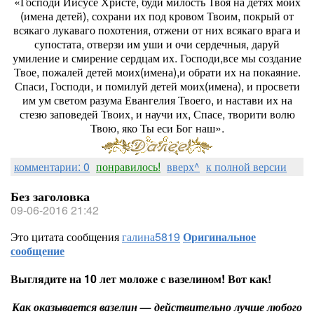
«Господи Иисусе Христе, буди милость Твоя на детях моих
(имена детей), сохрани их под кровом Твоим, покрый от
всякаго лукаваго похотения, отжени от них всякаго врага и
супостата, отверзи им уши и очи сердечныя, даруй
умиление и смирение сердцам их. Господи,все мы создание
Твое, пожалей детей моих(имена),и обрати их на покаяние.
Спаси, Господи, и помилуй детей моих(имена), и просвети
им ум светом разума Евангелия Твоего, и настави их на
стезю заповедей Твоих, и научи их, Спасе, творити волю
Твою, яко Ты еси Бог наш».
комментарии: 0
понравилось!
вверх^
к полной версии
Без заголовка
09-06-2016 21:42
Это цитата сообщения
галина5819
Оригинальное
сообщение
Выглядите на 10 лет моложе с вазелином! Вот как!
Как оказывается вазелин — действительно лучше любого