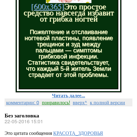
[600x365]
Это простое
средство навсегда избавит
от грибка ногтей
Пожелтение и отслаивание
ногтевой пластины, появление
трещинок и зуд между
пальцами — симптомы
грибковой инфекции.
Статистика свидетельствует,
что каждый 5-й житель Земли
страдает от этой проблемы.
Читать далее...
комментарии: 0
понравилось!
вверх^
к полной версии
Без заголовка
22-05-2016 15:01
Это цитата сообщения
КРАСОТА_ЗДОРОВЬЯ