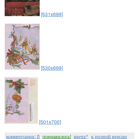
[531x699]
[530x699]
[501x700]
комментарии: 0
понравилось!
вверх^
к полной версии