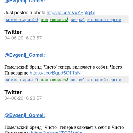
@Evgenij_Gomel:
Just posted a photo
https://t.co/dVxYFpfq4x
комментарии: 0
понравилось!
вверх^
к полной версии
Twitter
04-06-2016 23:57
@Evgenij_Gomel:
Гомельский бренд 'Чисто' теперь включает в себя и Чисто
Пивоварню
https://t.co/Bgpd5OTTsN
комментарии: 0
понравилось!
вверх^
к полной версии
Twitter
04-06-2016 23:57
@Evgenij_Gomel:
Гомельский бренд "Чисто" теперь включает в себя и Чисто
Пивоварню:
https://t.co/ne5TSBMg6d