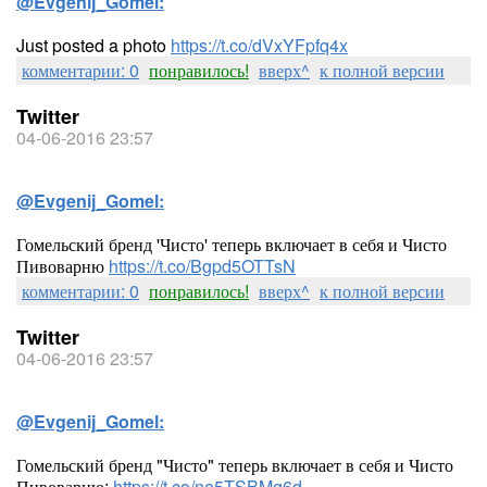
@Evgenij_Gomel:
Just posted a photo
https://t.co/dVxYFpfq4x
комментарии: 0
понравилось!
вверх^
к полной версии
Twitter
04-06-2016 23:57
@Evgenij_Gomel:
Гомельский бренд 'Чисто' теперь включает в себя и Чисто
Пивоварню
https://t.co/Bgpd5OTTsN
комментарии: 0
понравилось!
вверх^
к полной версии
Twitter
04-06-2016 23:57
@Evgenij_Gomel:
Гомельский бренд "Чисто" теперь включает в себя и Чисто
Пивоварню:
https://t.co/ne5TSBMg6d